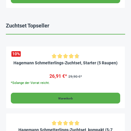
Zuchtset Topseller
10
%
Durchschnittliche Bewertung von 4.7 von 5 Sternen
Hagemann Schmetterlings-Zuchtset, Starter (5 Raupen)
26,91 €*
29,90 €*
*Solange der Vorrat reicht.
Warenkorb
Durchschnittliche Bewertung von 4.8 von 5 Sternen
Hagemann Schmetterlings-Zuchtset, kompakt (5-7