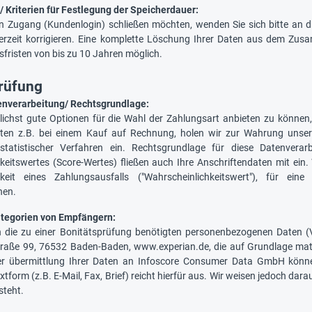
 Kriterien für Festlegung der Speicherdauer:
en Zugang (Kundenlogin) schließen möchten, wenden Sie sich bitte an
erzeit korrigieren. Eine komplette Löschung Ihrer Daten aus dem Zusa
risten von bis zu 10 Jahren möglich.
rüfung
enverarbeitung/ Rechtsgrundlage:
chst gute Optionen für die Wahl der Zahlungsart anbieten zu können,
eten z.B. bei einem Kauf auf Rechnung, holen wir zur Wahrung unsere
statistischer Verfahren ein. Rechtsgrundlage für diese Datenver
keitswertes (Score-Wertes) fließen auch Ihre Anschriftendaten mit ein.
hkeit eines Zahlungsausfalls ("Wahrscheinlichkeitswert"), für 
nen.
tegorien von Empfängern:
ln die zu einer Bonitätsprüfung benötigten personenbezogenen Daten 
raße 99, 76532 Baden-Baden, www.experian.de, die auf Grundlage math
er übermittlung Ihrer Daten an Infoscore Consumer Data GmbH können 
extform (z.B. E-Mail, Fax, Brief) reicht hierfür aus. Wir weisen jedoch da
steht.