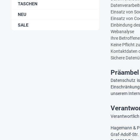
TASCHEN
Datenverarbei
Einsatz von Soc
NEU
Einsatz von Co
SALE
Einbindung des
Webanalyse
Ihre Betroffen
Keine Pflicht z
Kontaktdaten 
Sichere Daten
Präambel
Datenschutz is
Einschränkung 
unserem Interne
Verantwor
Verantwortlich i
Hagemann & Pa
Graf-Adolf-Str.