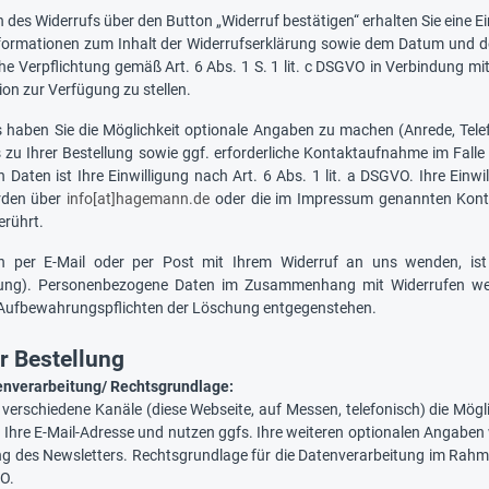
des Widerrufs über den Button „Widerruf bestätigen“ erhalten Sie eine E
formationen zum Inhalt der Widerrufserklärung sowie dem Datum und de
iche Verpflichtung gemäß Art. 6 Abs. 1 S. 1 lit. c DSGVO in Verbindung mit
on zur Verfügung zu stellen.
 haben Sie die Möglichkeit optionale Angaben zu machen (Anrede, Tel
s zu Ihrer Bestellung sowie ggf. erforderliche Kontaktaufnahme im Falle
n Daten ist Ihre Einwilligung nach Art. 6 Abs. 1 lit. a DSGVO. Ihre Einwil
rden über
info[at]hagemann.de
oder die im Impressum genannten Kontak
erührt.
ch per E-Mail oder per Post mit Ihrem Widerruf an uns wenden, is
llung). Personenbezogene Daten im Zusammenhang mit Widerrufen werde
 Aufbewahrungspflichten der Löschung entgegenstehen.
r Bestellung
enverarbeitung/ Rechtsgrundlage:
 verschiedene Kanäle (diese Webseite, auf Messen, telefonisch) die Mögl
 Ihre E-Mail-Adresse und nutzen ggfs. Ihre weiteren optionalen Angaben
ng des Newsletters. Rechtsgrundlage für die Datenverarbeitung im Rahme
O.