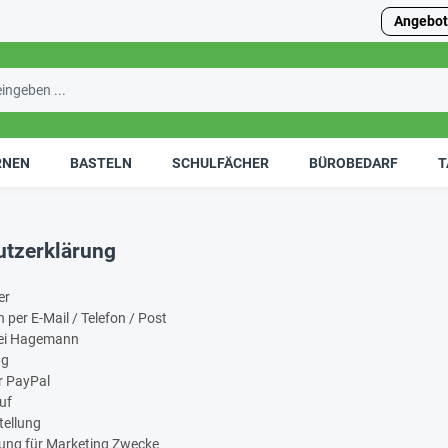
Angebot
RNEN
BASTELN
SCHULFÄCHER
BÜROBEDARF
T
utzerklärung
er
per E-Mail / Telefon / Post
bei Hagemann
ng
r PayPal
uf
tellung
ung für Marketing Zwecke