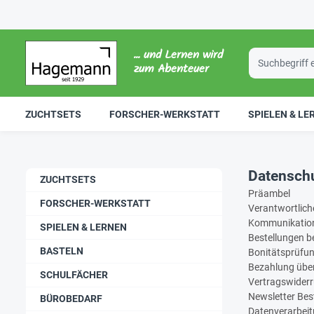
... und Lernen wird
zum Abenteuer
ZUCHTSETS
FORSCHER-WERKSTATT
SPIELEN & LE
Datensch
ZUCHTSETS
Präambel
FORSCHER-WERKSTATT
Verantwortlich
Kommunikation 
SPIELEN & LERNEN
Bestellungen 
BASTELN
Bonitätsprüfu
Bezahlung übe
SCHULFÄCHER
Vertragswiderr
Newsletter Bes
BÜROBEDARF
Datenverarbeit