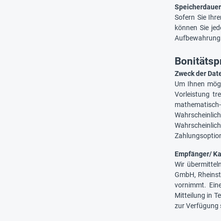
Speicherdauer/
Sofern Sie Ihr
können Sie jed
Aufbewahrungsf
Bonitätsp
Zweck der Dat
Um Ihnen mögli
Vorleistung tr
mathematisch-
Wahrscheinlich
Wahrscheinlic
Zahlungsoptio
Empfänger/ Ka
Wir übermitte
GmbH, Rheinst
vornimmt. Ein
Mitteilung in T
zur Verfügung 