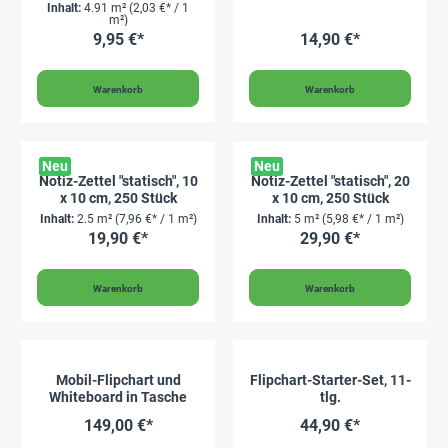
rechteckig, 9,5 x 20,5 cm,
tlg.
Inhalt:
4.91 m²
(2,03 €* / 1
250 Stück
m²)
9,95 €*
14,90 €*
Warenkorb
Warenkorb
Neu
Neu
Notiz-Zettel "statisch", 10
Notiz-Zettel "statisch", 20
x 10 cm, 250 Stück
x 10 cm, 250 Stück
Inhalt:
2.5 m²
(7,96 €* / 1 m²)
Inhalt:
5 m²
(5,98 €* / 1 m²)
19,90 €*
29,90 €*
Warenkorb
Warenkorb
Mobil-Flipchart und
Flipchart-Starter-Set, 11-
Whiteboard in Tasche
tlg.
149,00 €*
44,90 €*