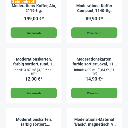
Sehr beliebt!
Moderations-Koffer, Alu,
Moderations-Koffer
2119-tlg.
Compact, 1140-tlg.
199,00 €*
89,90 €*
Warenkorb
Warenkorb
Moderationskarten,
Moderationskarten,
farbig sortiert, rund, 14
farbig sortiert, oval, 11 x
cm ø, 250 Stück
19 cm, 250 Stück
Inhalt:
3.87 m²
(3,33 €* / 1
Inhalt:
4.09 m²
(3,64 €* / 1
m²)
m²)
12,90 €*
14,90 €*
Warenkorb
Warenkorb
Moderationskarten,
Moderations-Material
farbig sortiert,
"Basic", magnetisch, 9-