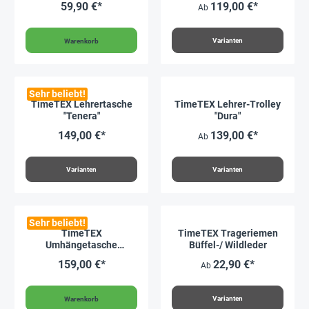
59,90 €*
119,00 €*
Ab
Varianten
Warenkorb
Sehr beliebt!
TimeTEX Lehrertasche
TimeTEX Lehrer-Trolley
"Tenera"
"Dura"
149,00 €*
139,00 €*
Ab
Varianten
Varianten
Sehr beliebt!
TimeTEX
TimeTEX Trageriemen
Umhängetasche
Büffel-/ Wildleder
"Perfecta exclusiv"
159,00 €*
22,90 €*
Ab
Varianten
Warenkorb