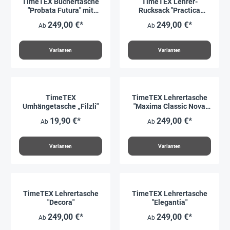
TimeTEX Büchertasche
TimeTEX Lehrer-
"Probata Futura" mit
Rucksack "Practica
Laptop-Fach
Classic Nova"
249,00 €*
249,00 €*
Ab
Ab
Varianten
Varianten
TimeTEX
TimeTEX Lehrertasche
Umhängetasche „Filzli"
"Maxima Classic Nova
Corcline"
19,90 €*
249,00 €*
Ab
Ab
Varianten
Varianten
TimeTEX Lehrertasche
TimeTEX Lehrertasche
"Decora"
"Elegantia"
249,00 €*
249,00 €*
Ab
Ab