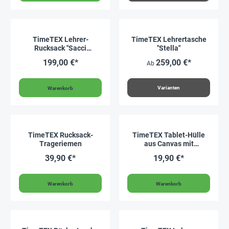
TimeTEX Lehrer-
TimeTEX Lehrertasche
Rucksack "Sacci
"Stella"
Classico", dunkelbraun
199,00 €*
259,00 €*
Ab
Varianten
Warenkorb
TimeTEX Rucksack-
TimeTEX Tablet-Hülle
Trageriemen
aus Canvas mit
Einstecktasche, 30x21
39,90 €*
19,90 €*
cm
Warenkorb
Warenkorb