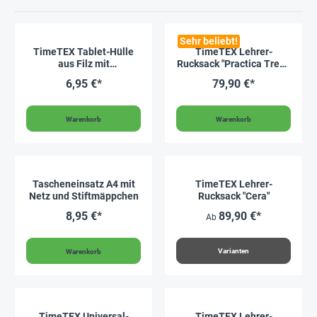
Sehr beliebt!
TimeTEX Tablet-Hülle
TimeTEX Lehrer-
aus Filz mit
Rucksack "Practica Trend
Einstecktasche, 30x20
Light"
6,95 €*
79,90 €*
cm
Warenkorb
Warenkorb
Tascheneinsatz A4 mit
TimeTEX Lehrer-
Netz und Stiftmäppchen
Rucksack "Cera"
8,95 €*
89,90 €*
Ab
Varianten
Warenkorb
TimeTEX Universal-
TimeTEX Lehrer-