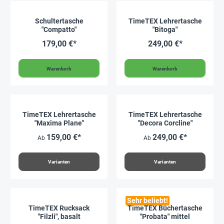
Schultertasche
TimeTEX Lehrertasche
"Compatto"
"Bitoga"
179,00 €*
249,00 €*
Warenkorb
Warenkorb
TimeTEX Lehrertasche
TimeTEX Lehrertasche
"Maxima Plane"
"Decora Corcline"
159,00 €*
249,00 €*
Ab
Ab
Varianten
Varianten
Sehr beliebt!
TimeTEX Rucksack
TimeTEX Büchertasche
"Filzli", basalt
"Probata" mittel