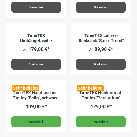
Varianten
Varianten
TimeTEX
TimeTEX Lehrer-
Umhängetasche
Rucksack "Sacci Trend"
"Perfecta"
179,00 €*
89,90 €*
Ab
Ab
Varianten
Varianten
Sehr beliebt!
Sehr beliebt!
TimeTEX Handtaschen-
TimeTEX Hochformat-
Trolley "Bella", schwarz-
Trolley "Pera Altum"
gold
139,00 €*
129,00 €*
Warenkorb
Warenkorb