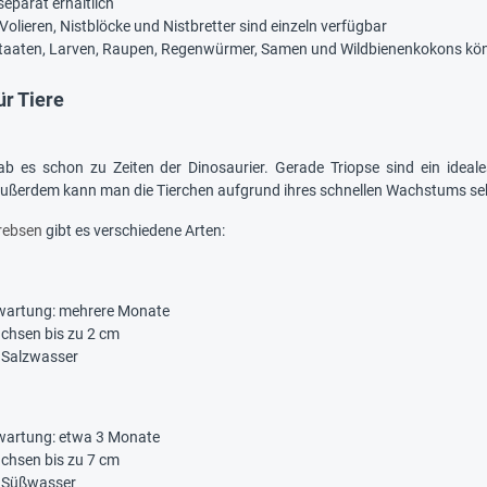
 separat erhältlich
olieren, Nistblöcke und Nistbretter sind einzeln verfügbar
aaten, Larven, Raupen, Regenwürmer, Samen und Wildbienenkokons kö
ür Tiere
ab es schon zu Zeiten der Dinosaurier. Gerade Triopse sind ein ideal
ßerdem kann man die Tierchen aufgrund ihres schnellen Wachstums se
rebsen
gibt es verschiedene Arten:
wartung: mehrere Monate
chsen bis zu 2 cm
 Salzwasser
wartung: etwa 3 Monate
chsen bis zu 7 cm
 Süßwasser