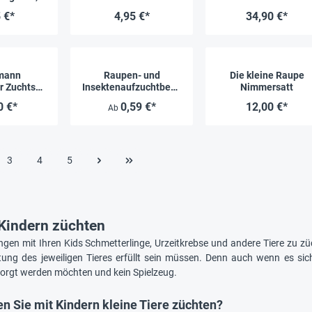
lz
Schmetterling
 €*
4,95 €*
34,90 €*
mann
Raupen- und
Die kleine Raupe
r Zuchtset
Insektenaufzuchtbech
Nimmersatt
ein, 10-15
er
0 €*
0,59 €*
12,00 €*
Ab
en)
3
4
5
 Kindern züchten
ngen mit Ihren Kids Schmetterlinge, Urzeitkrebse und andere Tiere zu z
ung des jeweiligen Tieres erfüllt sein müssen. Denn auch wenn es sich 
sorgt werden möchten und kein Spielzeug.
en Sie mit Kindern kleine Tiere züchten?