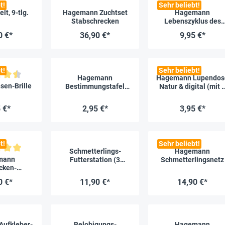
t!
Sehr beliebt!
t, 9-tlg.
Hagemann Zuchtset
Hagemann
Stabschrecken
Lebenszyklus des
Marienkäfers
0 €*
36,90 €*
9,95 €*
t!
Sehr beliebt!
Hagemann
Hagemann Lupendos
liche Bewertung von 4.5 von 5 Sternen
sen-Brille
Bestimmungstafel
Natur & digital (mit 
Schmetterlinge
Vergrößerungen un
Maßstab)
 €*
2,95 €*
3,95 €*
t!
Sehr beliebt!
Schmetterlings-
Hagemann
liche Bewertung von 5 von 5 Sternen
mann
Futterstation (3
Schmetterlingsnetz
cken-
Futterplätze)
ungs-Set
0 €*
11,90 €*
14,90 €*
ufkleber-
Belobigungs-
Hagemann