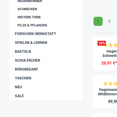
REGENWÜRMER
SCHNECKEN
WEITERE TIERE
1
2
PILZE & PFLANZEN
FORSCHER-WERKSTATT
SPIELEN & LERNEN
10
%
Durchschnitt
Hage
BASTELN
Schmette
Zuchtset, 
SCHULFÄCHER
26,91 €*
Raup
BÜROBEDARF
TASCHEN
NEU
Durchschnitt
Hagemann 
Wildbienen
SALE
Rote Mauer
49,9
25 Ko