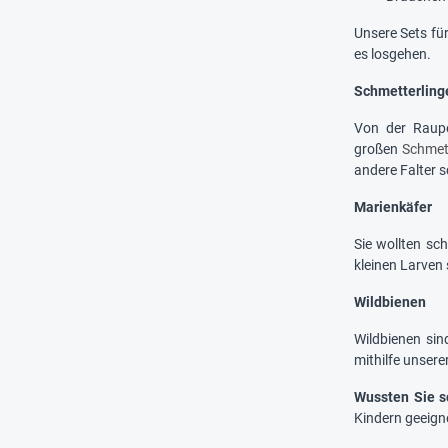
Unsere Sets für
es losgehen.
Schmetterling
Von der Raupe
großen
Schmett
andere Falter 
Marienkäfer
Sie wollten sc
kleinen Larven
Wildbienen
Wildbienen sin
mithilfe unsere
Wussten Sie s
Kindern geeign