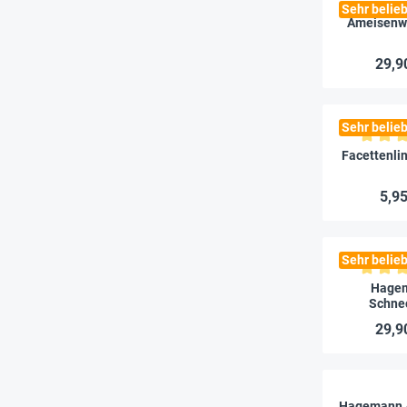
Sehr belieb
Ameisenwel
29,9
Sehr belieb
Durchschnitt
Facettenlin
5,95
Sehr belieb
Durchschnitt
Hage
Schne
Beobacht
29,9
Hagemann A