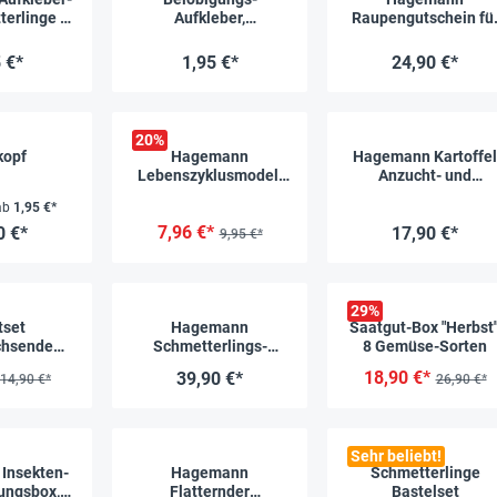
terlinge &
Aufkleber,
Raupengutschein fü
.
Marienkäfer, 228
Schmetterlingszuch
Stück
(5-7 Raupen)
 €*
1,95 €*
24,90 €*
20
%
kopf
Hagemann
Hagemann Kartoffel
Lebenszyklusmodell
Anzucht- und
Heuschrecke
Beobachtungstopf
ab
1,95 €*
(Modelle, 4-tlg.)
7,96 €*
0 €*
17,90 €*
9,95 €*
29
%
tset
Hagemann
Saatgut-Box "Herbst"
hsende
Schmetterlings-
8 Gemüse-Sorten
offe
Zuchtset, Starter (mit
18,90 €*
39,90 €*
14,90 €*
26,90 €*
Gutschein, 5 Raupen)
Sehr beliebt!
Insekten-
Hagemann
Schmetterlinge
ungsbox,
Flatternder
Bastelset