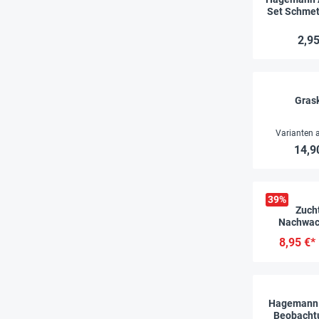
Set Schmet
Co
2,95
Gras
Varianten 
14,9
39
%
Zuch
Nachwac
Rohst
8,95 €*
Hagemann 
Beobacht