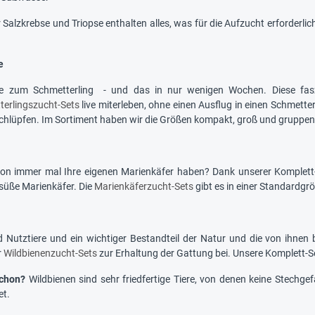
 Salzkrebse und Triopse enthalten alles, was für die Aufzucht erforderl
e
 zum Schmetterling - und das in nur wenigen Wochen. Diese faszin
erlingszucht-Sets
live miterleben, ohne einen Ausflug in einen Schmett
schlüpfen. Im Sortiment haben wir die Größen kompakt, groß und gruppen
hon immer mal Ihre eigenen Marienkäfer haben? Dank unserer Komplett-
 süße Marienkäfer. Die
Marienkäferzucht-Sets
gibt es in einer Standardgr
d Nutztiere und ein wichtiger Bestandteil der Natur und die von ihne
r
Wildbienenzucht-Sets
zur Erhaltung der Gattung bei. Unsere Komplett-S
chon?
Wildbienen sind sehr friedfertige Tiere, von denen keine Stechgef
et.