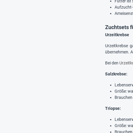
Futter ist
Aufzucht-V
Ameisenst
Zuchtsets f
Urzeitkrebse
Urzeitkrebse g
übernehmen. Au
Bei den
Urzeitk
Salzkrebse:
Lebenser
Größe: wa
Brauchen
Triopse:
Lebenser
Größe: wa
Brauchen