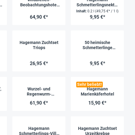
r
Beobachtungshotel
Schmetterlingsnektar
t
zum Aufklappen
mit Lockstoff
Inhalt:
0.2 l
(49,75 €* / 1 l)
64,90 €*
9,95 €*
Hagemann Zuchtset
50 heimische
Triops
Schmetterlinge
entdecken und
bestimmen
26,95 €*
9,95 €*
Sehr beliebt!
,
Wurzel- und
Hagemann
Regenwurm-
Marienkäferhotel
Beobachtungs-Set (2
61,90 €*
15,90 €*
Stück)
Hagemann
Hagemann Zuchtset
Schmetterlings-Villa
Urzeitkrebse