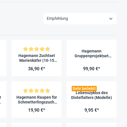
Hagemann
ertung von 4.8 von 5 Sternen
Durchschnittliche Bewertung von 4.7 von 5 Sternen
Hagemann Zuchtset
Gruppenprojektset
Marienkäfer (10-15
Marienkäfer (30-45
Larven)
Larven)
36,90 €*
99,90 €*
Sehr beliebt!
Lebenszyklus des
ertung von 4.6 von 5 Sternen
Durchschnittliche Bewertung von 4.7 von 5 Sternen
r
Hagemann Raupen für
Distelfalters (Modelle)
-
Schmetterlingszucht
(5-7 Raupen)
19,90 €*
9,95 €*