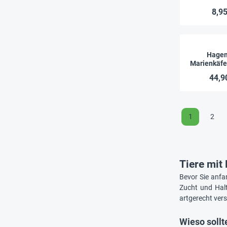
Ho
8,95
Hage
Marienkäfe
(mit Gutsch
44,9
Larv
1
2
Tiere mit
Bevor Sie anfa
Zucht und Halt
artgerecht ver
Wieso sollt