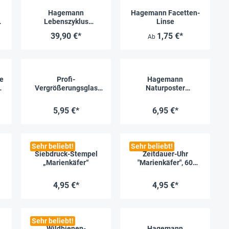
Hagemann
Hagemann Facetten-
Lebenszyklus
Linse
Schmetterling
39,90 €*
1,75 €*
Ab
(magnetisch)
e
Profi-
Hagemann
2
Vergrößerungsglas
Naturposter
d
(Lupe)
Schmetterlinge
5,95 €*
6,95 €*
Sehr beliebt!
Sehr beliebt!
Siebdruck-Stempel
Zeitdauer-Uhr
„Marienkäfer“
"Marienkäfer", 60
Minuten
4,95 €*
4,95 €*
Sehr beliebt!
Wildbienen-
Hagemann