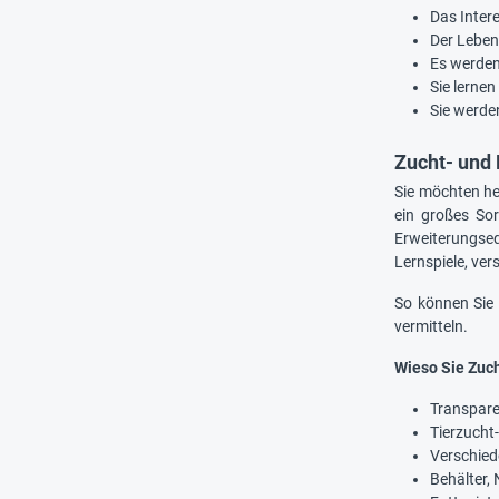
Das Inter
Der Leben
Es werde
Sie lerne
Sie werde
Zucht- und
Sie möchten he
ein großes So
Erweiterungse
Lernspiele, ve
So können Sie 
vermitteln.
Wieso Sie Zuc
Transpare
Tierzucht
Verschied
Behälter, 