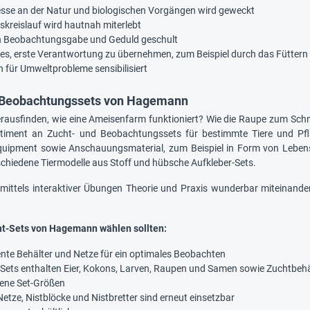
esse an der Natur und biologischen Vorgängen wird geweckt
skreislauf wird hautnah miterlebt
n Beobachtungsgabe und Geduld geschult
n es, erste Verantwortung zu übernehmen, zum Beispiel durch das Füttern
n für Umweltprobleme sensibilisiert
 Beobachtungssets von Hagemann
rausfinden, wie eine Ameisenfarm funktioniert? Wie die Raupe zum Schme
rtiment an Zucht- und Beobachtungssets für bestimmte Tiere und Pf
quipment sowie Anschauungsmaterial, zum Beispiel in Form von Lebens
rschiedene Tiermodelle aus Stoff und hübsche Aufkleber-Sets.
mittels interaktiver Übungen Theorie und Praxis wunderbar miteinand
ht-Sets von Hagemann wählen sollten:
nte Behälter und Netze für ein optimales Beobachten
-Sets enthalten Eier, Kokons, Larven, Raupen und Samen sowie Zuchtbehä
ene Set-Größen
Netze, Nistblöcke und Nistbretter sind erneut einsetzbar