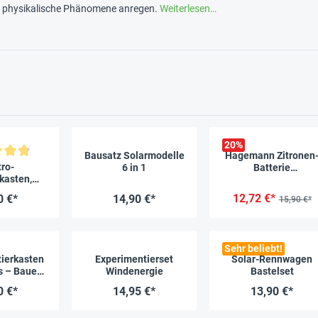
e physikalische Phänomene anregen.
Weiterlesen…
20
%
Bausatz Solarmodelle
Hagemann Zitronen
liche Bewertung von 4.8 von 5 Sternen
tro-
6 in 1
Batterie
kasten,
Experimentierset fü
 Versuche
Kinder
12,72 €*
0 €*
14,90 €*
15,90 €*
Sehr beliebt!
ierkasten
Experimentierset
Solar-Rennwagen
s – Baue
Windenergie
Bastelset
e Solar-
0 €*
14,95 €*
13,90 €*
lle