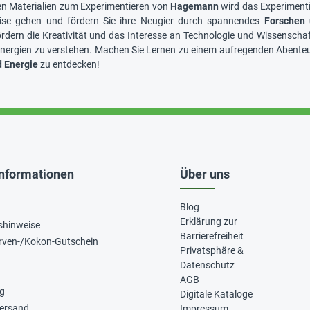
gen Materialien zum Experimentieren von
Hagemann
wird das Experimenti
ise gehen und fördern Sie ihre Neugier durch spannendes
Forschen 
rdern die Kreativität und das Interesse an Technologie und Wissenschaf
nergien zu verstehen. Machen Sie Lernen zu einem aufregenden Abenteuer
d Energie
zu entdecken!
Informationen
Über uns
Blog
Erklärung zur
shinweise
Barrierefreiheit
rven-/Kokon-Gutschein
Privatsphäre &
Datenschutz
AGB
ng
Digitale Kataloge
Versand
Impressum