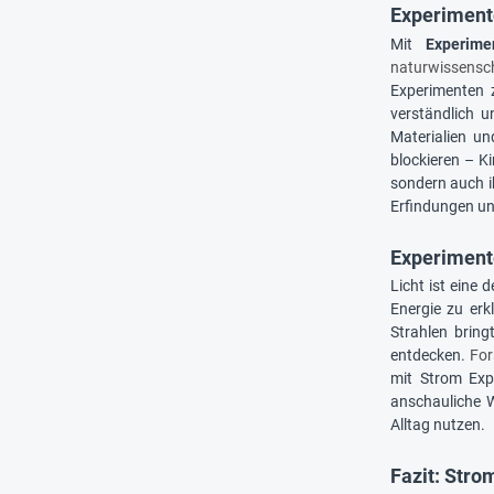
Experimente
Mit
Experime
naturwissensc
Experimenten 
verständlich u
Materialien un
blockieren – Ki
sondern auch i
Erfindungen un
Experimente
Licht ist eine
Energie zu erk
Strahlen brin
entdecken.
For
mit Strom Exp
anschauliche W
Alltag nutzen.
Fazit: Stro