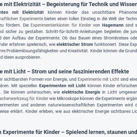
 mit Elektrizität – Begeisterung für Technik und Wisse
nten mit Elektrizität
können Kinder das unsichtbare Phänomen
haftlichen Experimente
bieten einen tollen Einstieg in die Welt der Tec
zu fördern. Die
Experimentierkästen für Kinder
von
Hagemann
sind s
nd sicher zu gestalten. Schritt-für-Schritt-Anleitungen begleiten die j
d den Aufbau der Experimente. Ob das Bauen eines Stromkreises oder 
nder erfahren spielerisch, wie
elektrischer Strom
funktioniert. Diese Ex
hre Problemlösungsfähigkeiten und Kreativität. Kinder können die Grundla
d Ideen ausprobieren.
 mit Licht – Strom und seine faszinierenden Effekte
 der sichtbarsten Formen von Energie, und
Experimente mit Licht
sind ein
lären. Mit speziellen
Experimenten mit Licht
können Kinder erforschen
gt. Sie können untersuchen, wie
elektrische Energie
in Licht umgewand
scherwerkzeug für Kinder
wie Mikroskope können die Experimente ergä
erimenten und anderen naturwissenschaftlichen Experimenten wird
eise erklärt. Kinder erleben, wie aus elektrischer Energie sichtbares L
m Experimente für Kinder – Spielend lernen, staunen un