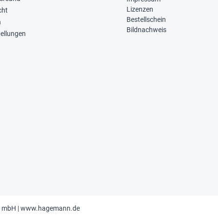
Lizenzen
cht
Bestellschein
n
Bildnachweis
tellungen
t mbH |
www.hagemann.de