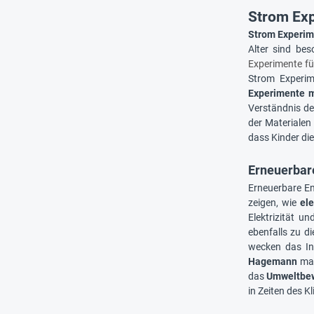
Strom Exp
Strom Experi
Alter sind be
Experimente fü
Strom Experim
Experimente mi
Verständnis der
der Materialen
dass Kinder di
Erneuerbar
Erneuerbare En
zeigen, wie
ele
Elektrizität 
ebenfalls zu di
wecken das Int
Hagemann
mac
das
Umweltbe
in Zeiten des 