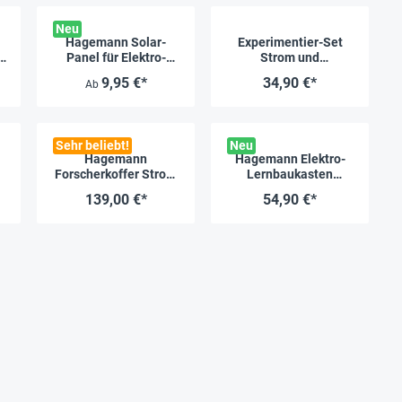
Neu
Hagemann Solar-
Experimentier-Set
n
Panel für Elektro-
Strom und
Experimentier Sets
erneuerbare Energien
9,95 €*
34,90 €*
Ab
Sehr beliebt!
Neu
Hagemann
Hagemann Elektro-
Forscherkoffer Strom
Lernbaukasten
r
Energie Feuer
Erneuerbare Energien
139,00 €*
54,90 €*