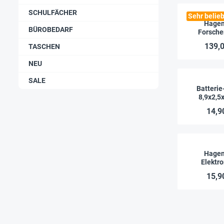
SCHULFÄCHER
Sehr belieb
Hage
BÜROBEDARF
Forsche
Erneuerbar
139,0
TASCHEN
NEU
SALE
Batterie
8,9x2,5
14,9
Hage
Elektr
Experiment
15,9
Kin