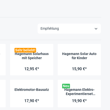
Sehr beliebt!
-
Hagemann Solarhaus
Hagemann Solar Auto
mit Speicher
für Kinder
r
12,95 €*
15,90 €*
Neu
Elektromotor-Bausatz
Hagemann Elektro-
Experimentierset
Wassermühle mit
17,90 €*
19,90 €*
Solarpumpe