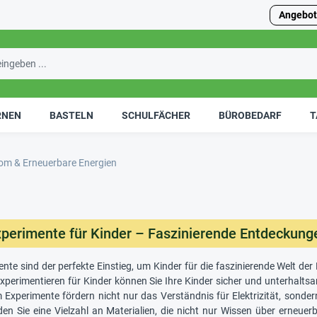
Angebot
RNEN
BASTELN
SCHULFÄCHER
BÜROBEDARF
T
om & Erneuerbare Energien
perimente für Kinder – Faszinierende Entdeckungen
te sind der perfekte Einstieg, um Kinder für die faszinierende Welt der E
xperimentieren für Kinder können Sie Ihre Kinder sicher und unterhaltsa
 Experimente fördern nicht nur das Verständnis für Elektrizität, sonde
n Sie eine Vielzahl an Materialien, die nicht nur Wissen über erneuer