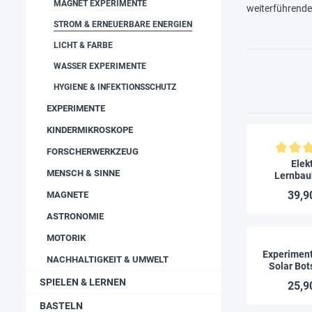
MAGNET EXPERIMENTE
weiterführend
STROM & ERNEUERBARE ENERGIEN
LICHT & FARBE
WASSER EXPERIMENTE
HYGIENE & INFEKTIONSSCHUTZ
EXPERIMENTE
KINDERMIKROSKOPE
FORSCHERWERKZEUG
Durchschnitt
Elek
MENSCH & SINNE
Lernbau
kompakt 80
39,9
MAGNETE
ASTRONOMIE
MOTORIK
Experiment
NACHHALTIGKEIT & UMWELT
Solar Bot
spannend
SPIELEN & LERNEN
25,9
Mode
BASTELN