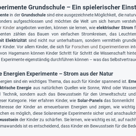
erimente Grundschule – Ein spielerischer Einstie
mente
in der
Grundschule
sind eine ausgezeichnete Möglichkeit, die natu
sonders aufgeschlossen und möchten die Welt um sich herum verste
r Kinder
angeboten werden, können sie lernen, wie
elektrischer Strom
f
enten zählen das Bauen von einfachen Stromkreisen, das Leuchte
t Elektrizität
sind nicht nur unterhaltsam, sondern vermitteln grun
 Kinder. Vor allem Kinder, die sich für
Forschen und Experimentieren
in
 von Hagemann können Kinder Schritt für Schritt die Wissenschaft hinter
e Experimente eigenständig durchführen können – was das Selbstvertrauen
e Energien Experimente – Strom aus der Natur
ergien sind ein wichtiges Thema, das auch für Kinder spannend ist.
Ern
ktrische Energie
aus natürlichen Quellen wie Sonne, Wind oder Wasser 
und Technik, sondern auch das Bewusstsein für den Umweltschutz und
eser Kategorie. Hier erfahren Kinder, wie
Solar-Panels
das Sonnenlicht
eresse der Kinder an erneuerbaren Energien und zeigen, wie wichtig e
hen es möglich, diese Solarenergie Experimente sicher und anschaulich
wusstsein
der Kinder zu schärfen. Sie lernen, wie wichtig es ist, auf na
Klimawandels ist es entscheidend, dass Kinder ein Bewusstsein für die Be