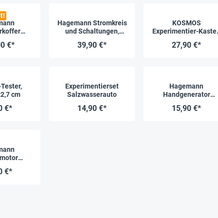
t!
mann
Hagemann Stromkreis
KOSMOS
rkoffer
und Schaltungen,
Experimentier-Kaste
e Energien
magn.
"Technik ganz
0 €*
39,90 €*
27,90 €*
einfach", 59-tlg.
-Tester,
Experimentierset
Hagemann
x2,7 cm
Salzwasserauto
Handgenerator
Experimentierset fü
0 €*
14,90 €*
15,90 €*
Kinder
mann
omotor
ierset für
0 €*
der