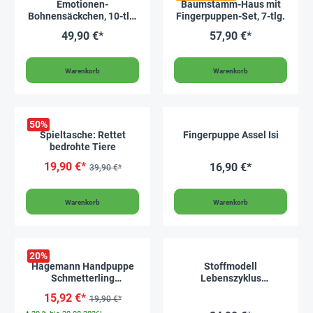
Emotionen-
Baumstamm-Haus mit
Bohnensäckchen, 10-tlg.
Fingerpuppen-Set, 7-tlg.
im Beutel
49,90 €*
57,90 €*
Warenkorb
Warenkorb
50
%
Spieltasche: Rettet
Fingerpuppe Assel Isi
bedrohte Tiere
19,90 €*
16,90 €*
39,90 €*
Warenkorb
Warenkorb
20
%
Hagemann Handpuppe
Stoffmodell
Schmetterling
Lebenszyklus
„Distelfalter“
Schmetterling (3-tlg.)
15,92 €*
19,90 €*