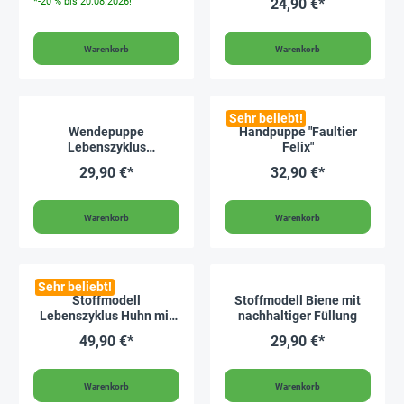
*-20 % bis 20.08.2026!
24,90 €*
Warenkorb
Warenkorb
Sehr beliebt!
Wendepuppe
Handpuppe "Faultier
Lebenszyklus
Felix"
Marienkäfer, 4-tlg
29,90 €*
32,90 €*
Warenkorb
Warenkorb
Sehr beliebt!
Stoffmodell
Stoffmodell Biene mit
Lebenszyklus Huhn mit
nachhaltiger Füllung
Küken
49,90 €*
29,90 €*
Warenkorb
Warenkorb