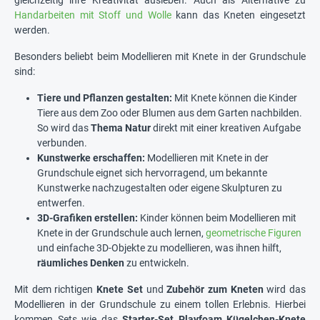
gleichzeitig ihre Kreativität ausleben. Auch als Alternative zu
Handarbeiten mit Stoff und Wolle
kann das Kneten eingesetzt
werden.
Besonders beliebt beim Modellieren mit Knete in der Grundschule
sind:
Tiere und Pflanzen gestalten:
Mit Knete können die Kinder
Tiere aus dem Zoo oder Blumen aus dem Garten nachbilden.
So wird das
Thema Natur
direkt mit einer kreativen Aufgabe
verbunden.
Kunstwerke erschaffen:
Modellieren mit Knete in der
Grundschule eignet sich hervorragend, um bekannte
Kunstwerke nachzugestalten oder eigene Skulpturen zu
entwerfen.
3D-Grafiken erstellen:
Kinder können beim Modellieren mit
Knete in der Grundschule auch lernen,
geometrische Figuren
und einfache 3D-Objekte zu modellieren, was ihnen hilft,
räumliches Denken
zu entwickeln.
Mit dem richtigen
Knete Set
und
Zubehör zum Kneten
wird das
Modellieren in der Grundschule zu einem tollen Erlebnis. Hierbei
kommen Sets wie das
Starter-Set Playfoam Kügelchen-Knete