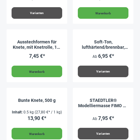
Varianten
Warenkorb
Ausstechformen für
Soft-Ton,
Knete, mit Knetrolle, 17-
lufthärtend/brennbar,
tlg.
1.000 g
7,45 €*
6,95 €*
Ab
Varianten
Warenkorb
Bunte Knete, 500 g
STAEDTLER®
Modelliermasse FIMO Air
1000 g, Weiß
Inhalt:
0.5 kg
(27,80 €* / 1 kg)
13,90 €*
7,95 €*
Ab
Varianten
Warenkorb