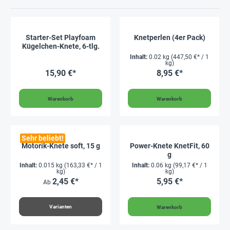
Starter-Set Playfoam
Knetperlen (4er Pack)
Kügelchen-Knete, 6-tlg.
Inhalt:
0.02 kg
(447,50 €* / 1
kg)
15,90 €*
8,95 €*
Warenkorb
Warenkorb
Sehr beliebt!
Motorik-Knete soft, 15 g
Power-Knete KnetFit, 60
g
Inhalt:
0.015 kg
(163,33 €* / 1
Inhalt:
0.06 kg
(99,17 €* / 1
kg)
kg)
2,45 €*
5,95 €*
Ab
Varianten
Warenkorb