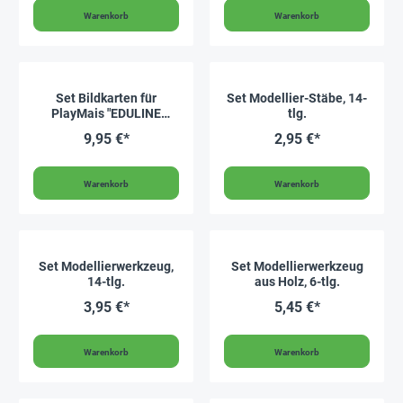
Warenkorb
Warenkorb
Set Bildkarten für
Set Modellier-Stäbe, 14-
PlayMais "EDULINE
tlg.
MOSAIC", 24 Stück,
9,95 €*
2,95 €*
Tiermotive
Warenkorb
Warenkorb
Set Modellierwerkzeug,
Set Modellierwerkzeug
14-tlg.
aus Holz, 6-tlg.
3,95 €*
5,45 €*
Warenkorb
Warenkorb