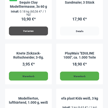
Sequin Clay
Sandmaler, 3 Stück
Modelliermasse, 3x 60 g
Inhalt:
0.18 kg
(60,56 €* / 1
kg)
10,90 €*
17,90 €*
Varianten
Details
Knete Zickzack-
PlayMais "EDULINE
Rollschneider, 3-tlg.
1000", ca. 1.000 Teile
3,95 €*
18,90 €*
Warenkorb
Warenkorb
Modellierton,
efa plast Kids weiß, 3 kg
lufthärtend, 1.000 g, weiß
Inhalt:
3 kg
(6,63 €* / 1 kg)