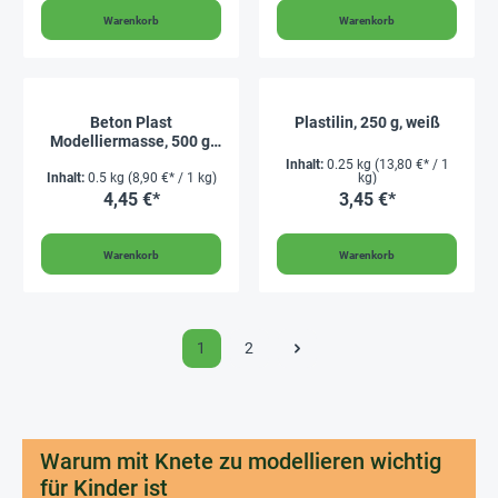
Warenkorb
Warenkorb
Beton Plast
Plastilin, 250 g, weiß
Modelliermasse, 500 g,
betongrau
Inhalt:
0.25 kg
(13,80 €* / 1
Inhalt:
0.5 kg
(8,90 €* / 1 kg)
kg)
4,45 €*
3,45 €*
Warenkorb
Warenkorb
1
2
Warum mit Knete zu modellieren wichtig
für Kinder ist