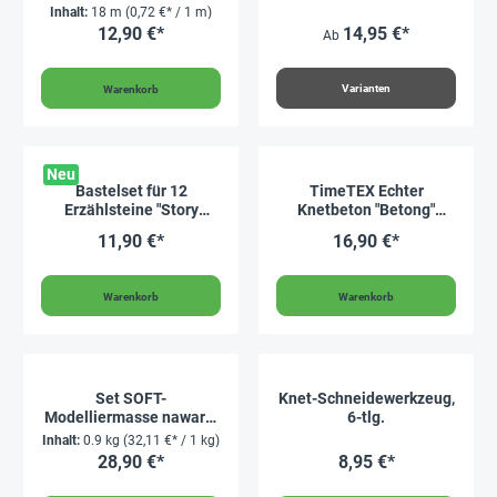
3m 6 Rollen
Inhalt:
18 m
(0,72 €* / 1 m)
12,90 €*
14,95 €*
Ab
Varianten
Warenkorb
Neu
Bastelset für 12
TimeTEX Echter
Erzählsteine "Story
Knetbeton "Betong"
Stones"
1000g
11,90 €*
16,90 €*
Warenkorb
Warenkorb
Set SOFT-
Knet-Schneidewerkzeug,
Modelliermasse nawaro,
6-tlg.
6-tlg.
Inhalt:
0.9 kg
(32,11 €* / 1 kg)
28,90 €*
8,95 €*