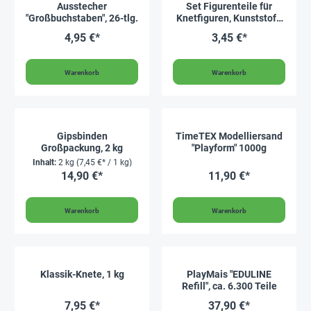
Ausstecher
Set Figurenteile für
"Großbuchstaben", 26-tlg.
Knetfiguren, Kunststoff,
20 Stück
4,95 €*
3,45 €*
Warenkorb
Warenkorb
Gipsbinden
TimeTEX Modelliersand
Großpackung, 2 kg
"Playform" 1000g
Inhalt:
2 kg
(7,45 €* / 1 kg)
14,90 €*
11,90 €*
Warenkorb
Warenkorb
Klassik-Knete, 1 kg
PlayMais "EDULINE
Refill", ca. 6.300 Teile
7,95 €*
37,90 €*