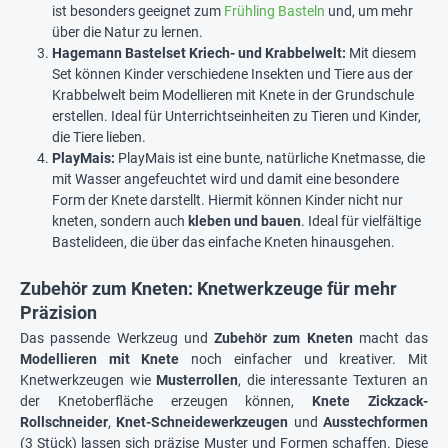
ist besonders geeignet zum
Frühling Basteln
und, um mehr
über die Natur zu lernen.
Hagemann Bastelset Kriech- und Krabbelwelt:
Mit diesem
Set können Kinder verschiedene Insekten und Tiere aus der
Krabbelwelt beim Modellieren mit Knete in der Grundschule
erstellen. Ideal für Unterrichtseinheiten zu Tieren und Kinder,
die Tiere lieben.
PlayMais:
PlayMais ist eine bunte, natürliche Knetmasse, die
mit Wasser angefeuchtet wird und damit eine besondere
Form der Knete darstellt. Hiermit können Kinder nicht nur
kneten, sondern auch
kleben und bauen
. Ideal für vielfältige
Bastelideen, die über das einfache Kneten hinausgehen.
Zubehör zum Kneten: Knetwerkzeuge für mehr
Präzision
Das passende Werkzeug und
Zubehör zum Kneten
macht das
Modellieren mit Knete
noch einfacher und kreativer. Mit
Knetwerkzeugen wie
Musterrollen
, die interessante Texturen an
der Knetoberfläche erzeugen können,
Knete Zickzack-
Rollschneider
,
Knet-Schneidewerkzeugen
und
Ausstechformen
(3 Stück) lassen sich präzise Muster und Formen schaffen. Diese