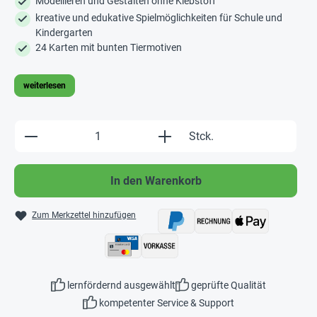
Modellieren und Gestalten ohne Klebstoff
kreative und edukative Spielmöglichkeiten für Schule und
Kindergarten
24 Karten mit bunten Tiermotiven
weiterlesen
Produkt Anzahl: Gib den gewünschten Wert e
Stck.
In den Warenkorb
Zum Merkzettel hinzufügen
lernfördernd ausgewählt
geprüfte Qualität
kompetenter Service & Support