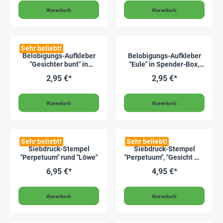
Warenkorb
Warenkorb
Sehr beliebt!
Belobigungs-Aufkleber
Belobigungs-Aufkleber
"Gesichter bunt" in
"Eule" in Spender-Box,
Spender-Box, 500 Stück
500 Stück
2,95 €*
2,95 €*
Warenkorb
Warenkorb
Sehr beliebt!
Sehr beliebt!
Siebdruck-Stempel
Siebdruck-Stempel
"Perpetuum" rund "Löwe"
"Perpetuum", "Gesicht mit
Krone"
6,95 €*
4,95 €*
Warenkorb
Warenkorb