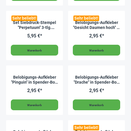
Sehr beliebt!
Sehr beliebt!
Set Siebdruck-Stempel
Belobigungs-Aufkleber
"Perpetuum" 3-tlg.
"Gesicht Daumen hoch" in
"Compact - lachende
Spender-Box, 500 Stück
5,95 €*
2,95 €*
Gesichter"
Warenkorb
Warenkorb
Belobigungs-Aufkleber
Belobigungs-Aufkleber
"Pinguin" in Spender-Box,
"Drache" in Spender-Box,
500 Stück
500 Stück
2,95 €*
2,95 €*
Warenkorb
Warenkorb
Sehr beliebt!