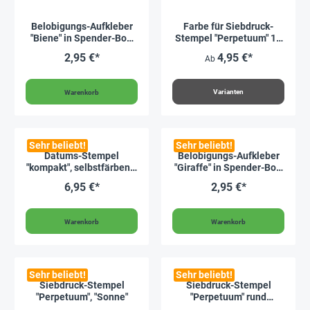
Belobigungs-Aufkleber
Farbe für Siebdruck-
"Biene" in Spender-Box,
Stempel "Perpetuum" 10
500 Stück
ml
2,95 €*
4,95 €*
Ab
Varianten
Warenkorb
Sehr beliebt!
Sehr beliebt!
Datums-Stempel
Belobigungs-Aufkleber
"kompakt", selbstfärbend,
"Giraffe" in Spender-Box,
schwarz
500 Stück
6,95 €*
2,95 €*
Warenkorb
Warenkorb
Sehr beliebt!
Sehr beliebt!
Siebdruck-Stempel
Siebdruck-Stempel
"Perpetuum", "Sonne"
"Perpetuum" rund
"Giraffe"