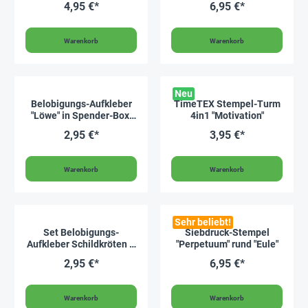
4,95 €*
6,95 €*
Warenkorb
Warenkorb
Neu
Belobigungs-Aufkleber
TimeTEX Stempel-Turm
"Löwe" in Spender-Box,
4in1 "Motivation"
500 Stück
2,95 €*
3,95 €*
Warenkorb
Warenkorb
Sehr beliebt!
Set Belobigungs-
Siebdruck-Stempel
Aufkleber Schildkröten &
"Perpetuum" rund "Eule"
Co., ca. 240 Stück
2,95 €*
6,95 €*
Warenkorb
Warenkorb