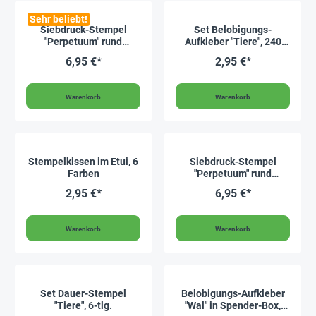
Sehr beliebt!
Siebdruck-Stempel
Set Belobigungs-
"Perpetuum" rund
Aufkleber "Tiere", 240
"Oktopus"
Stück
6,95 €*
2,95 €*
Warenkorb
Warenkorb
Stempelkissen im Etui, 6
Siebdruck-Stempel
Farben
"Perpetuum" rund
"Elefant"
2,95 €*
6,95 €*
Warenkorb
Warenkorb
Set Dauer-Stempel
Belobigungs-Aufkleber
"Tiere", 6-tlg.
"Wal" in Spender-Box,