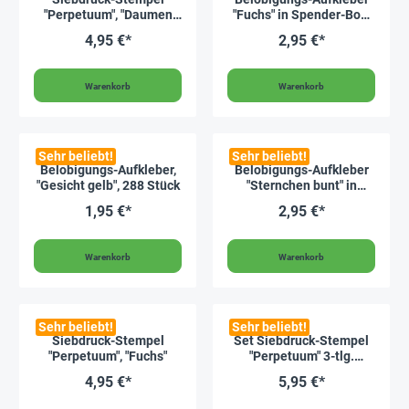
"Perpetuum", "Daumen
"Fuchs" in Spender-Box,
klassisch"
500 Stück
4,95 €*
2,95 €*
Warenkorb
Warenkorb
Sehr beliebt!
Sehr beliebt!
Belobigungs-Aufkleber,
Belobigungs-Aufkleber
"Gesicht gelb", 288 Stück
"Sternchen bunt" in
Spender-Box, 500 Stück
1,95 €*
2,95 €*
Warenkorb
Warenkorb
Sehr beliebt!
Sehr beliebt!
Siebdruck-Stempel
Set Siebdruck-Stempel
"Perpetuum", "Fuchs"
"Perpetuum" 3-tlg.
"Compact"
4,95 €*
5,95 €*