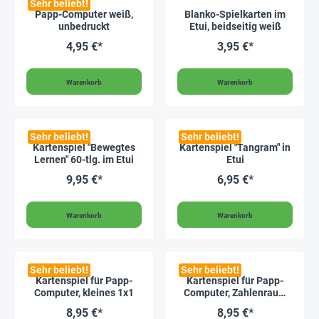
Sehr beliebt!
Papp-Computer weiß,
Blanko-Spielkarten im
unbedruckt
Etui, beidseitig weiß
4,95 €*
3,95 €*
Warenkorb
Warenkorb
Sehr beliebt!
Sehr beliebt!
Kartenspiel "Bewegtes
Kartenspiel "Tangram" in
Lernen" 60-tlg. im Etui
Etui
9,95 €*
6,95 €*
Warenkorb
Warenkorb
Sehr beliebt!
Sehr beliebt!
Kartenspiel für Papp-
Kartenspiel für Papp-
Computer, kleines 1x1
Computer, Zahlenraum
bis 20/Zahlenraum bis
8,95 €*
8,95 €*
100