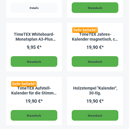
Details
Warenkorb
Sehr beliebt!
TimeTEX Whiteboard-
TimeTEX Jahres-
Monatsplan A3-Plus
Kalender magnetisch, ca.
"Mein Monat",
28 x 41 cm
9,95 €*
19,90 €*
magnetisch, 4-tlg.
Warenkorb
Warenkorb
Sehr beliebt!
TimeTEX Aufstell-
Holzstempel "Kalender",
Kalender für die Stimme,
30-tlg.
A6
19,90 €*
19,90 €*
Warenkorb
Warenkorb