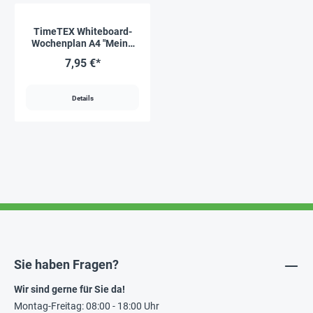
TimeTEX Whiteboard-
Wochenplan A4 "Meine
Woche", magnetisch, 4-
7,95 €*
tlg.
Details
Sie haben Fragen?
Wir sind gerne für Sie da!
Montag-Freitag: 08:00 - 18:00 Uhr