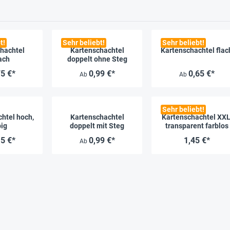
t!
Sehr beliebt!
Sehr beliebt!
hachtel
Kartenschachtel
Kartenschachtel flac
ach
doppelt ohne Steg
75 €*
0,99 €*
0,65 €*
Ab
Ab
Sehr beliebt!
htel hoch,
Kartenschachtel
Kartenschachtel XXL
big
doppelt mit Steg
transparent farblos
15 €*
0,99 €*
1,45 €*
Ab