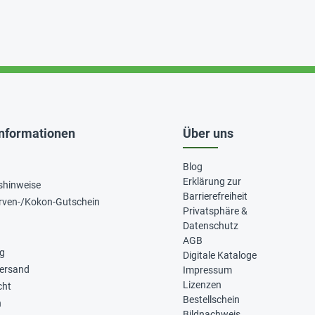
Informationen
Über uns
Blog
Erklärung zur
shinweise
Barrierefreiheit
rven-/Kokon-Gutschein
Privatsphäre &
Datenschutz
AGB
ng
Digitale Kataloge
Versand
Impressum
Lizenzen
cht
Bestellschein
n
Bildnachweis