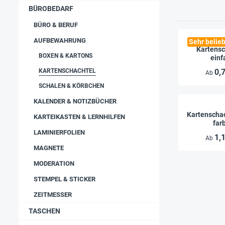
BÜROBEDARF
BÜRO & BERUF
AUFBEWAHRUNG
Sehr belieb
Kartensc
BOXEN & KARTONS
einf
KARTENSCHACHTEL
0,
Ab
SCHALEN & KÖRBCHEN
KALENDER & NOTIZBÜCHER
Kartenschac
KARTEIKASTEN & LERNHILFEN
far
LAMINIERFOLIEN
1,
Ab
MAGNETE
MODERATION
STEMPEL & STICKER
ZEITMESSER
TASCHEN