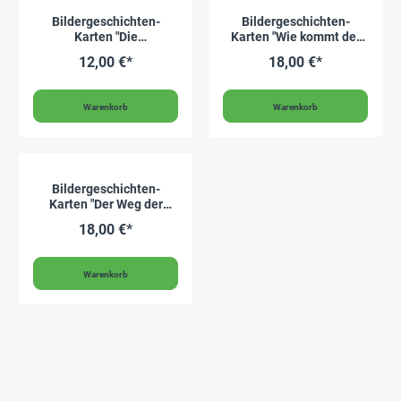
Bildergeschichten-
Bildergeschichten-
Karten "Die
Karten "Wie kommt der
Jahreszeiten", 9-tlg.
Strom in die Steckdose?",
12,00 €*
18,00 €*
15-tlg.
Warenkorb
Warenkorb
Bildergeschichten-
Karten "Der Weg der
Nahrung durch den
18,00 €*
Körper", 12-tlg.
Warenkorb