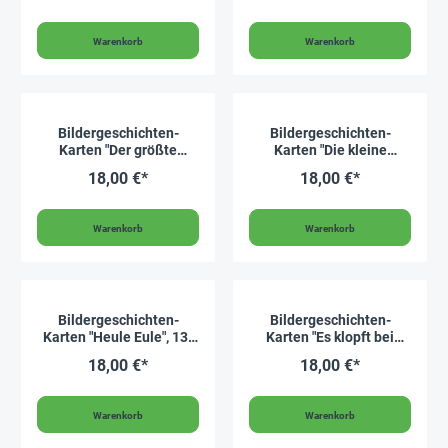
Warenkorb
Warenkorb
Bildergeschichten-
Bildergeschichten-
Karten "Der größte
Karten "Die kleine
Schatz der Welt", 14-tlg.
Hummel Bommel", 12-tlg.
18,00 €*
18,00 €*
Warenkorb
Warenkorb
Bildergeschichten-
Bildergeschichten-
Karten "Heule Eule", 13-
Karten "Es klopft bei
tlg.
Wanja in der Nacht", 12-
18,00 €*
18,00 €*
tlg.
Warenkorb
Warenkorb