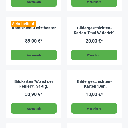
Warenkorb
Warenkorb
Sehr beliebt!
Kamishibai-Holztheater
Bildergeschichten-
Karten "Paul Wüterich",
13-tlg.
89,00 €*
20,00 €*
Warenkorb
Warenkorb
Bildkarten "Wo ist der
Bildergeschichten-
Fehler?", 54-tlg.
Karten "Der
Wasserkreislauf in der
33,90 €*
18,00 €*
Natur", 12-tlg.
Warenkorb
Warenkorb