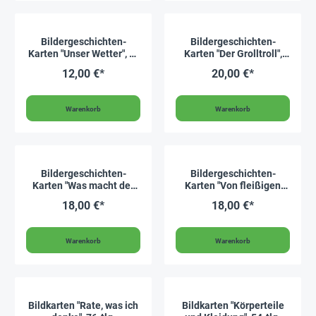
Bildergeschichten-
Bildergeschichten-
Karten "Unser Wetter", 9-
Karten "Der Grolltroll",
tlg.
15-tlg.
12,00 €*
20,00 €*
Warenkorb
Warenkorb
Bildergeschichten-
Bildergeschichten-
Karten "Was macht der
Karten "Von fleißigen
Regenwurm im Garten?",
Bienen und leckerem
18,00 €*
18,00 €*
12-tlg.
Honig", 12-tlg.
Warenkorb
Warenkorb
Bildkarten "Rate, was ich
Bildkarten "Körperteile