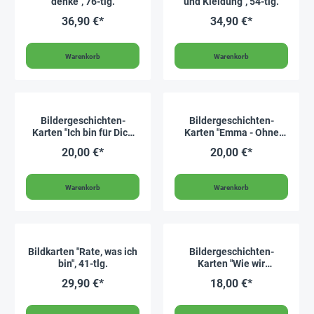
denke", 76-tlg.
und Kleidung", 54-tlg.
36,90 €*
34,90 €*
Warenkorb
Warenkorb
Bildergeschichten-
Bildergeschichten-
Karten "Ich bin für Dich
Karten "Emma - Ohne
da", 17-tlg.
dich wär' die Welt nur
20,00 €*
20,00 €*
halb so schön", 15-tlg.
Warenkorb
Warenkorb
Bildkarten "Rate, was ich
Bildergeschichten-
bin", 41-tlg.
Karten "Wie wir
Schmetterling und Biene
29,90 €*
18,00 €*
in unseren Garten
locken", 12-tlg.