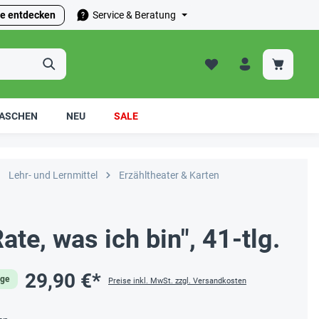
e entdecken
Service & Beratung
ASCHEN
NEU
SALE
Lehr- und Lernmittel
Erzähltheater & Karten
ate, was ich bin", 41-tlg.
29,90 €*
age
Preise inkl. MwSt. zzgl. Versandkosten