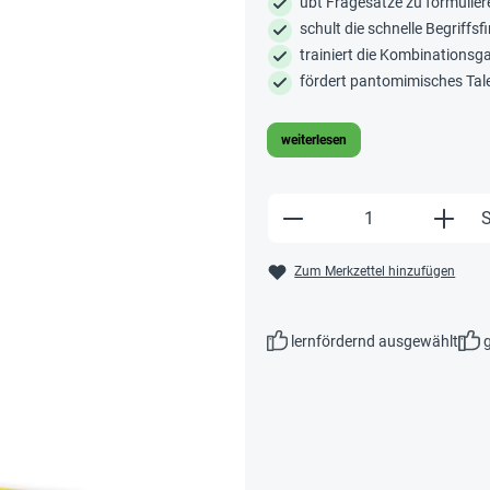
übt Fragesätze zu formulier
schult die schnelle Begriffs
trainiert die Kombinationsg
fördert pantomimisches Tal
weiterlesen
Produkt Anzahl: Gi
S
Zum Merkzettel hinzufügen
lernfördernd ausgewählt
g