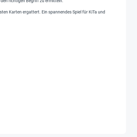
en richtigen Begriff zu ermitteln.
isten Karten ergattert. Ein spannendes Spiel für KiTa und