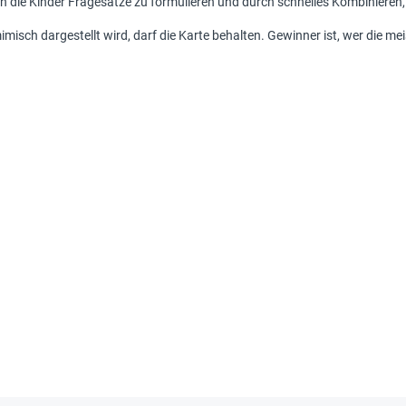
 die Kinder Fragesätze zu formulieren und durch schnelles Kombinieren, d
misch dargestellt wird, darf die Karte behalten. Gewinner ist, wer die me