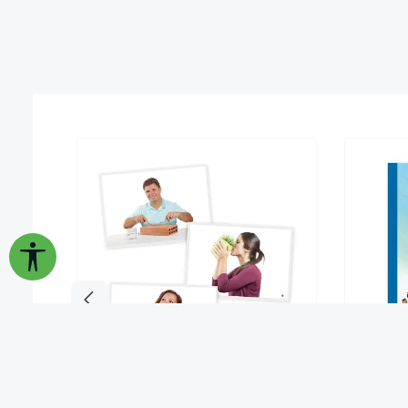
Werkzeugleiste anzeigen
Bildkarten "Wo ist der Fehler?", 54-
Buch 