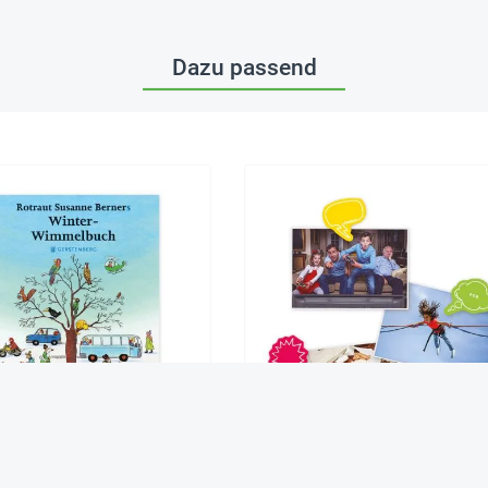
Dazu passend
"Winter-Wimmelbuch", 16
Bildkarten "Rate, was ich denke",