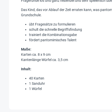
Fragerunde los und ganz nebenbei und sehr spielerisch üben
Das Kind, das vor Ablauf der Zeit erraten kann, was pantomi
Grundschule.
übt Fragesätze zu formulieren
schult die schnelle Begriffsfindung
trainiert die Kombinationsgabe
fördert pantomimisches Talent
Maße:
Karten ca. 8 x 9 cm
Kantenlänge Würfel ca. 3,5 cm
Inhalt:
40 Karten
1 Sanduhr
1 Würfel