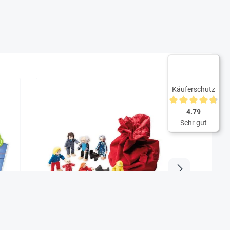
Käuferschutz
Durchschnittliche 
4.79
Sehr gut
 76-
Geschichtensäckchen "Familie", 7-
Lernspie