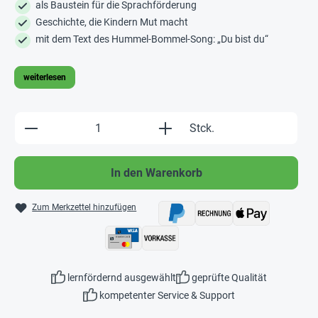
als Baustein für die Sprachförderung
Geschichte, die Kindern Mut macht
mit dem Text des Hummel-Bommel-Song: „Du bist du“
weiterlesen
Produkt Anzahl: Gib den gewünschten Wert e
Stck.
In den Warenkorb
Zum Merkzettel hinzufügen
lernfördernd ausgewählt
geprüfte Qualität
kompetenter Service & Support