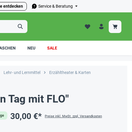
e entdecken
Service & Beratung
ASCHEN
NEU
SALE
Lehr- und Lernmittel
Erzähltheater & Karten
in Tag mit FLO"
30,00 €*
age
Preise inkl. MwSt. zzgl. Versandkosten