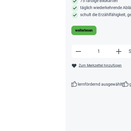
75 farbige Bildkarten
täglich wiederkehrende Abl
schult die Erzählfähigkeit,
weiterlesen
Produkt Anzahl: Gi
S
Zum Merkzettel hinzufügen
lernfördernd ausgewählt
g