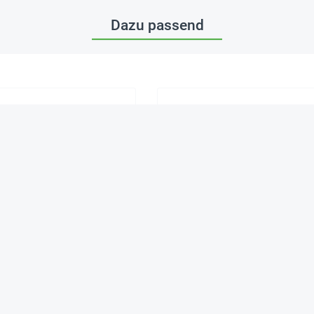
Dazu passend
ter-Dosenspiel "Bewegtes
Bilderbox "Erzähl mal!"
n", 12-tlg., in Tragetasche