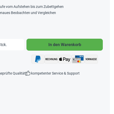
äufe vom Aufstehen bis zum Zubettgehen
 genaues Beobachten und Vergleichen
b den gewünschten Wert ein oder benutze 
tck.
In den Warenkorb
eprüfte Qualität
kompetenter Service & Support