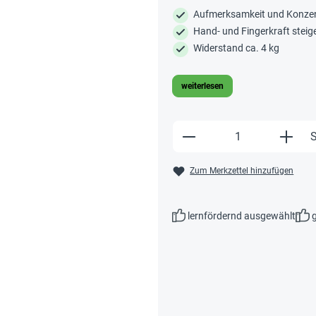
Aufmerksamkeit und Konzen
Hand- und Fingerkraft steig
Widerstand ca. 4 kg
weiterlesen
Produkt Anzahl: Gi
S
Zum Merkzettel hinzufügen
lernfördernd ausgewählt
g