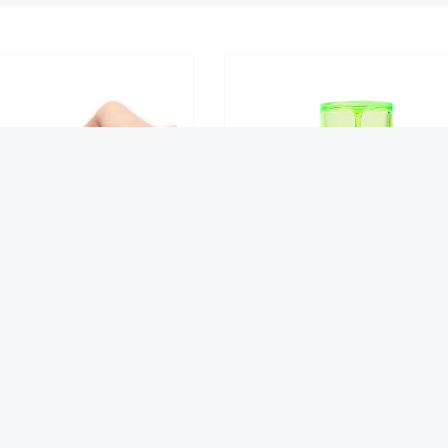
pel-Knautschi "Axolotl"
Liquid Timer Lava
5,95 €*
8,95 €*