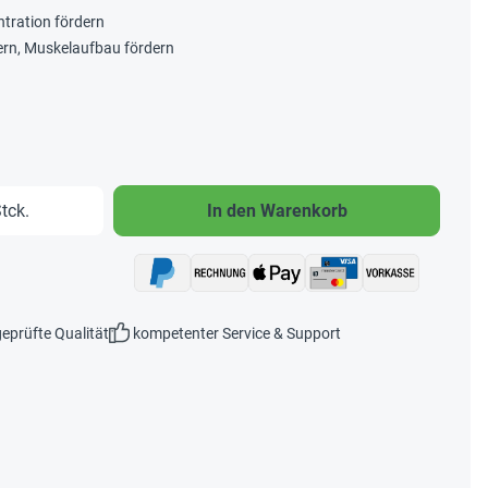
tration fördern
ern, Muskelaufbau fördern
b den gewünschten Wert ein oder benutze 
tck.
In den Warenkorb
eprüfte Qualität
kompetenter Service & Support