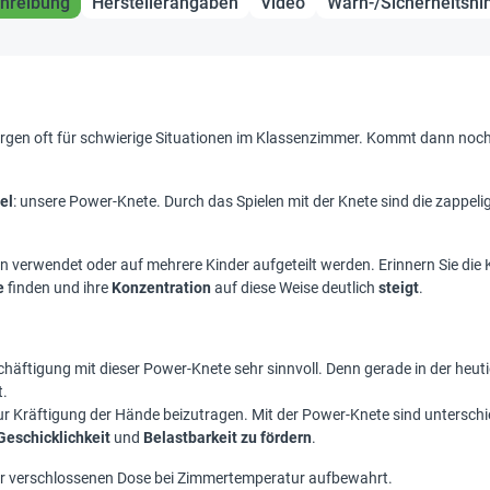
hreibung
Herstellerangaben
Video
Warn-/Sicherheitshi
sorgen oft für schwierige Situationen im Klassenzimmer. Kommt dann noc
el
: unsere Power-Knete. Durch das Spielen mit der Knete sind die zappelig
 verwendet oder auf mehrere Kinder aufgeteilt werden. Erinnern Sie die
e
finden und ihre
Konzentration
auf diese Weise deutlich
steigt
.
schäftigung mit dieser Power-Knete sehr sinnvoll. Denn gerade in der heut
t.
ur Kräftigung der Hände beizutragen. Mit der Power-Knete sind unterschi
Geschicklichkeit
und
Belastbarkeit zu fördern
.
er verschlossenen Dose bei Zimmertemperatur aufbewahrt.