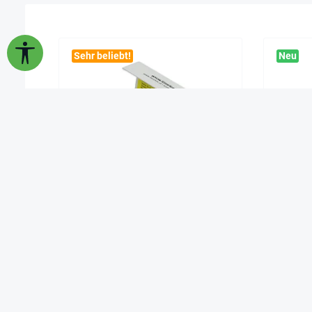
Werkzeugleiste anzeigen
Sehr beliebt!
Neu
Würfel-Set „Bewegung“ 12-tlg., 20
Dop
mm in Box
9,95 €*