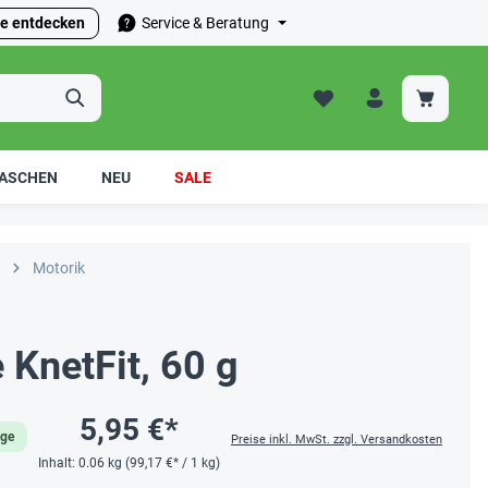
e entdecken
Service & Beratung
ASCHEN
NEU
SALE
Motorik
KnetFit, 60 g
5,95 €*
age
Preise inkl. MwSt. zzgl. Versandkosten
Inhalt:
0.06 kg
(99,17 €* / 1 kg)