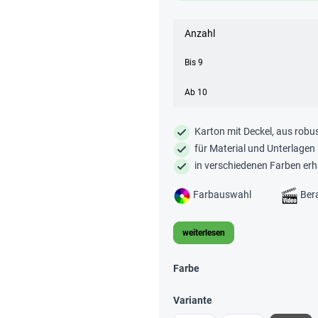
Anzahl
Bis
9
Ab
10
Karton mit Deckel, aus robu
für Material und Unterlagen
in verschiedenen Farben erhä
Farbauswahl
Ber
weiterlesen
Farbe
Variante