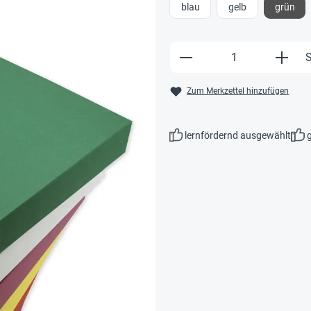
blau
gelb
grün
Produkt Anzahl: Gi
S
Zum Merkzettel hinzufügen
lernfördernd ausgewählt
g