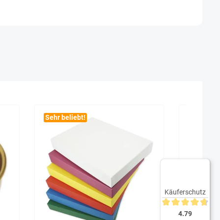
Sehr beliebt!
Käuferschutz
Durchschnittliche 
4.79