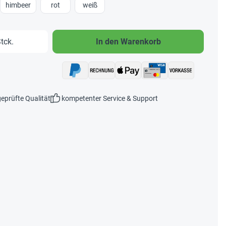
himbeer
rot
weiß
b den gewünschten Wert ein oder benutze 
tck.
In den Warenkorb
eprüfte Qualität
kompetenter Service & Support