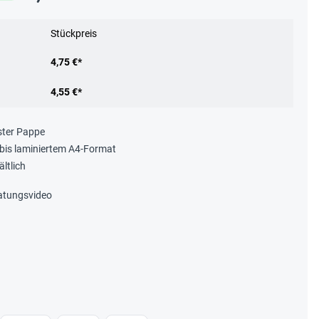
Stückpreis
4,75 €*
4,55 €*
ster Pappe
 bis laminiertem A4-Format
ltlich
atungsvideo