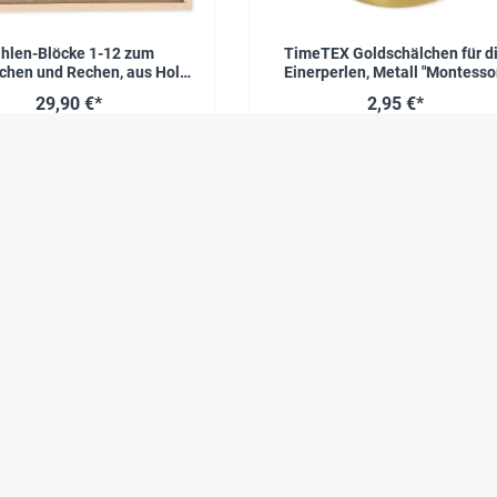
hlen-Blöcke 1-12 zum
TimeTEX Goldschälchen für d
chen und Rechen, aus Holz,
Einerperlen, Metall "Montesso
41-tlg. im Rahmen
Premium"
29,90 €*
2,95 €*
Das sagen zufriedene Kunden über Hagemann