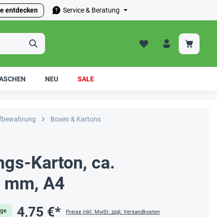
e entdecken
Service & Beratung
ASCHEN
NEU
SALE
fbewahrung
Boxen & Kartons
gs-Karton, ca.
 mm, A4
4,75 €*
age
Preise inkl. MwSt. zzgl. Versandkosten