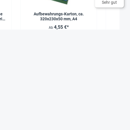
Sehr gut
ie
Aufbewahrungs-Karton, ca.
Aufbe
ri
320x230x50 mm, A4
32
4,55 €*
Ab