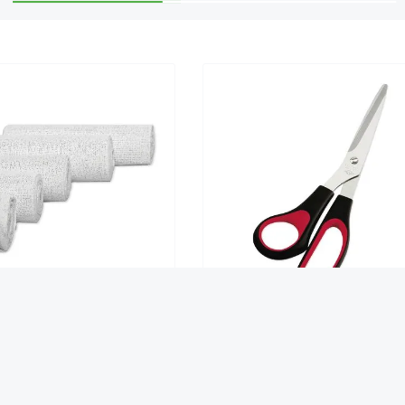
nde Modelliergewebe 6cm x
Universalschere schwarz/rot 21
3m 6 Rollen
Rechtshänder
halt:
18 m
(0,72 €* / 1 m)
12,90 €*
4,95 €*