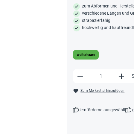
zum Abformen und Herstelle
verschiedene Längen und G
strapazierfähig
hochwertig und hautfreundl
weiterlesen
Produkt Anzahl: Gi
S
Zum Merkzettel hinzufügen
lernfördernd ausgewählt
g