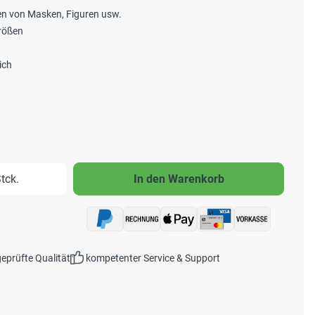
n von Masken, Figuren usw.
rößen
ich
b den gewünschten Wert ein oder benutze 
tck.
In den Warenkorb
eprüfte Qualität
kompetenter Service & Support