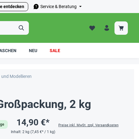
e entdecken
Service & Beratung
ASCHEN
NEU
SALE
 und Modellieren
Großpackung, 2 kg
14,90 €*
age
Preise inkl. MwSt. zzgl. Versandkosten
Inhalt:
2 kg
(7,45 €* / 1 kg)