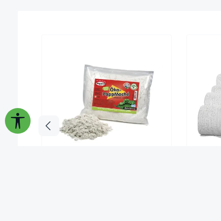
Werkzeugleiste anzeigen
Öko-Pappmaché, 250 g
Gipsbi
Inhalt:
0.25 kg
(19,80 €* / 1 kg)
In
4,95 €*