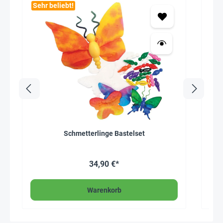
Sehr beliebt!
Schmetterlinge Bastelset
We
34,90 €*
Warenkorb