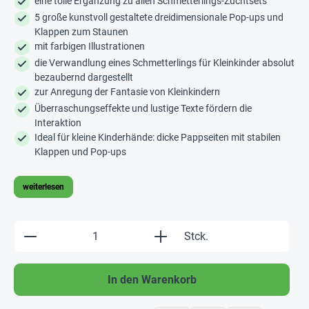
eine tolle Ergänzung zu allen Schmetterlings-Zuchtsets
5 große kunstvoll gestaltete dreidimensionale Pop-ups und
Klappen zum Staunen
mit farbigen Illustrationen
die Verwandlung eines Schmetterlings für Kleinkinder absolut
bezaubernd dargestellt
zur Anregung der Fantasie von Kleinkindern
Überraschungseffekte und lustige Texte fördern die
Interaktion
Ideal für kleine Kinderhände: dicke Pappseiten mit stabilen
Klappen und Pop-ups
weiterlesen
Produkt Anzahl: Gib den gewünschten Wert e
Stck.
In den Warenkorb