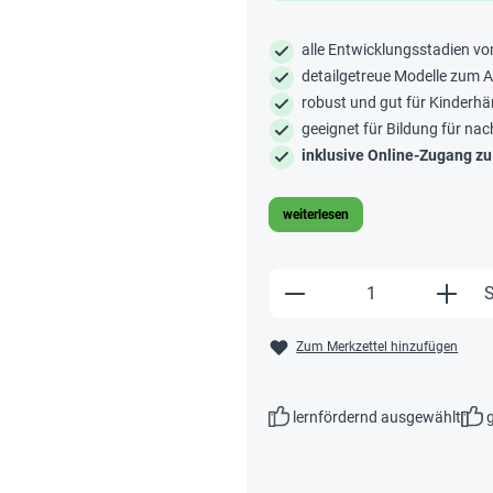
alle Entwicklungsstadien vo
detailgetreue Modelle zum 
robust und gut für Kinderhä
geeignet für Bildung für na
inklusive Online-Zugang zu
weiterlesen
Produkt Anzahl: Gi
S
Zum Merkzettel hinzufügen
lernfördernd ausgewählt
g