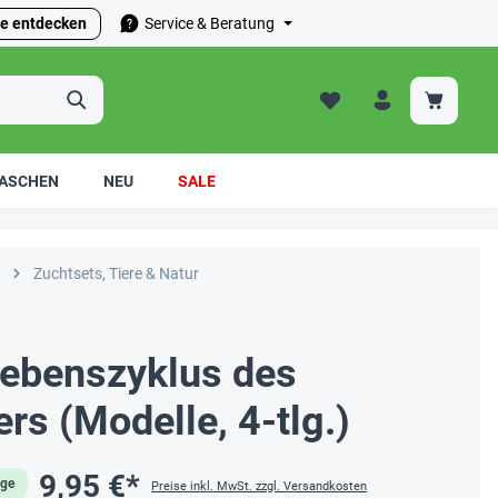
e entdecken
Service & Beratung
ASCHEN
NEU
SALE
Zuchtsets, Tiere & Natur
ebenszyklus des
rs (Modelle, 4-tlg.)
9,95 €*
age
Preise inkl. MwSt. zzgl. Versandkosten