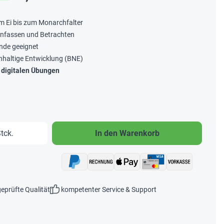
m Ei bis zum Monarchfalter
Anfassen und Betrachten
nde geeignet
chhaltige Entwicklung (BNE)
 digitalen Übungen
b den gewünschten Wert ein oder benutze 
tck.
In den Warenkorb
eprüfte Qualität
kompetenter Service & Support