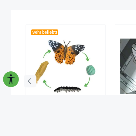
Sehr beliebt!
Werkzeugleiste anzeigen
Lebenszyklus des Distelfalters
DVD-L
(Modelle)
9,95 €*