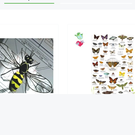
ehrfilm Die faszinierende
Hagemann Bestimmungstafe
Welt der Insekten
Schmetterlinge
49,65 €*
2,95 €*