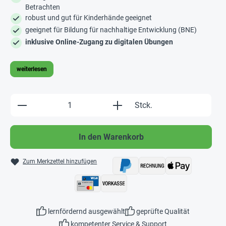
Betrachten
robust und gut für Kinderhände geeignet
geeignet für Bildung für nachhaltige Entwicklung (BNE)
inklusive Online-Zugang zu digitalen Übungen
weiterlesen
Produkt Anzahl: Gib den gewünschten Wert e
Stck.
In den Warenkorb
Zum Merkzettel hinzufügen
lernfördernd ausgewählt
geprüfte Qualität
kompetenter Service & Support