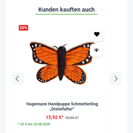
Kunden kauften auch
20
%
Seh
Hagemann Handpuppe Schmetterling
„Distelfalter“
15,92 €*
19,90 €*
*-20 % bis 20.08.2026!