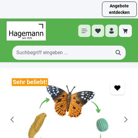
Angebote
entdecken
Sehr beliebt!