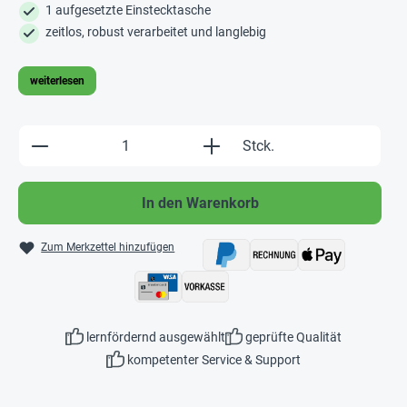
1 aufgesetzte Einstecktasche
zeitlos, robust verarbeitet und langlebig
weiterlesen
Produkt Anzahl: Gib den gewünschten Wert e
Stck.
In den Warenkorb
Zum Merkzettel hinzufügen
lernfördernd ausgewählt
geprüfte Qualität
kompetenter Service & Support