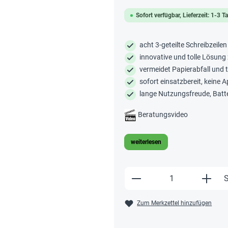
Sofort verfügbar, Lieferzeit: 1-3 T
acht 3-geteilte Schreibzeilen
innovative und tolle Lösung
vermeidet Papierabfall und
sofort einsatzbereit, keine 
lange Nutzungsfreude, Batt
Beratungsvideo
weiterlesen
Produkt Anzahl: Gi
S
Zum Merkzettel hinzufügen