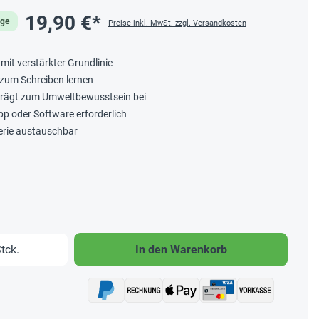
19,90 €*
age
Preise inkl. MwSt. zzgl. Versandkosten
 mit verstärkter Grundlinie
 zum Schreiben lernen
 trägt zum Umweltbewusstsein bei
App oder Software erforderlich
erie austauschbar
b den gewünschten Wert ein oder benutze 
tck.
In den Warenkorb