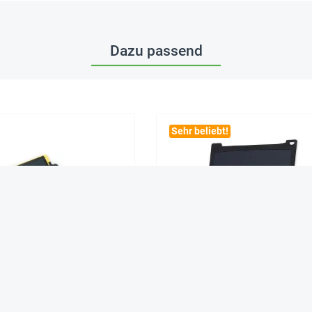
Dazu passend
Sehr beliebt!
 Tablet-Hülle aus Filz mit
Digitale Schiefertafel SD "A4-X