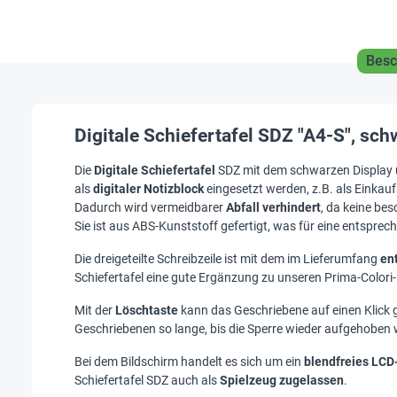
Besc
Digitale Schiefertafel SDZ "A4-S", sch
Die
Digitale Schiefertafel
SDZ mit dem schwarzen Display un
als
digitaler Notizblock
eingesetzt werden, z.B. als Einkauf
Dadurch wird vermeidbarer
Abfall verhindert
, da keine be
Sie ist aus ABS-Kunststoff gefertigt, was für eine entsprec
Die dreigeteilte Schreibzeile ist mit dem im Lieferumfang
en
Schiefertafel eine gute Ergänzung zu unseren Prima-Color
Mit der
Löschtaste
kann das Geschriebene auf einen Klick 
Geschriebenen so lange, bis die Sperre wieder aufgehoben 
Bei dem Bildschirm handelt es sich um ein
blendfreies LCD
Schiefertafel SDZ auch als
Spielzeug zugelassen
.