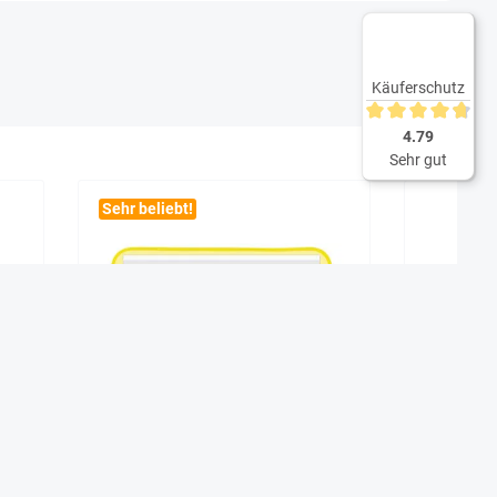
Käuferschutz
Durchschnittliche 
4.79
Sehr gut
Sehr beliebt!
S",
Prima-Colori Schreibübungs-
TimeTEX 