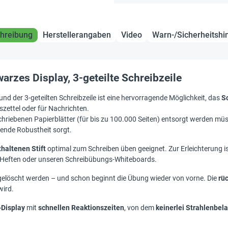
hreibung
Herstellerangaben
Video
Warn-/Sicherheitshi
warzes Display, 3-geteilte Schreibzeile
d der 3-geteilten Schreibzeile ist eine hervorragende Möglichkeit, das
Sc
szettel oder für Nachrichten.
schriebenen Papierblätter (für bis zu 100.000 Seiten) entsorgt werden mü
hende Robustheit sorgt.
thaltenen Stift
optimal zum Schreiben üben geeignet. Zur Erleichterung is
i-Heften oder unseren Schreibübungs-Whiteboards.
gelöscht werden – und schon beginnt die Übung wieder von vorne. Die
rü
wird.
-Display
mit
schnellen Reaktionszeiten
, von dem
keinerlei Strahlenbel