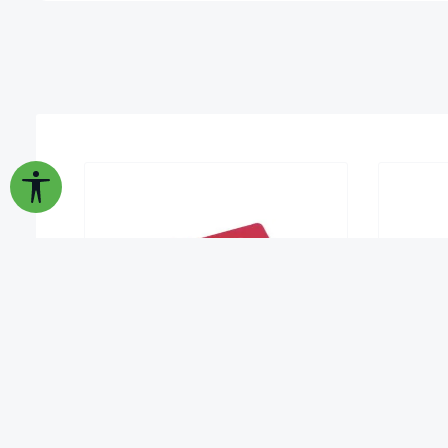
Werkzeugleiste anzeigen
Schreib- und Zeichentafel S,
TimeTEX