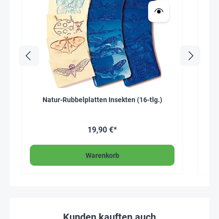
Natur-Rubbelplatten Insekten (16-tlg.)
Hagem
19,90 €*
Warenkorb
Kunden kauften auch