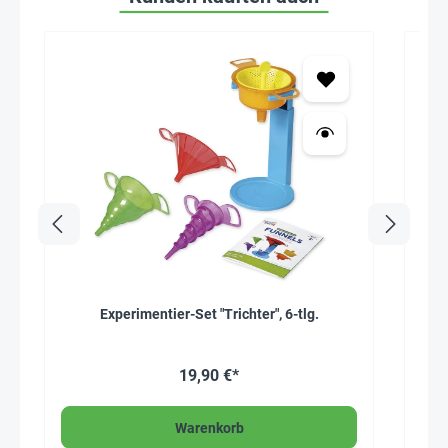
Experimentier-Set "Trichter", 6-tlg.
Durc
Hag
19,90 €*
Warenkorb