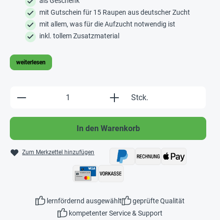
als Geschenk
mit Gutschein für 15 Raupen aus deutscher Zucht
mit allem, was für die Aufzucht notwendig ist
inkl. tollem Zusatzmaterial
weiterlesen
Produkt Anzahl: Gib den gewünschten Wert e
Stck.
In den Warenkorb
Zum Merkzettel hinzufügen
lernfördernd ausgewählt
geprüfte Qualität
kompetenter Service & Support