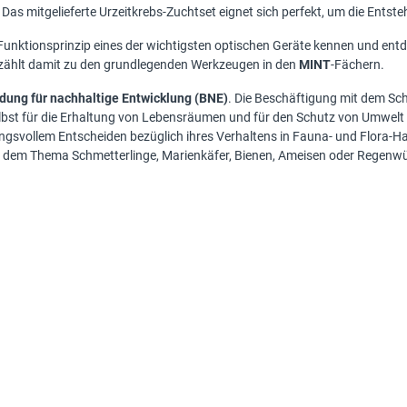
. Das mitgelieferte Urzeitkrebs-Zuchtset eignet sich perfekt, um die Ent
Funktionsprinzip eines der wichtigsten optischen Geräte kennen und en
zählt damit zu den grundlegenden Werkzeugen in den
MINT
-Fächern.
ldung für nachhaltige Entwicklung (BNE)
. Die Beschäftigung mit dem S
 selbst für die Erhaltung von Lebensräumen und für den Schutz von Umwel
gsvollem Entscheiden bezüglich ihres Verhaltens in Fauna- und Flora-H
it dem Thema Schmetterlinge, Marienkäfer, Bienen, Ameisen oder Regenwü