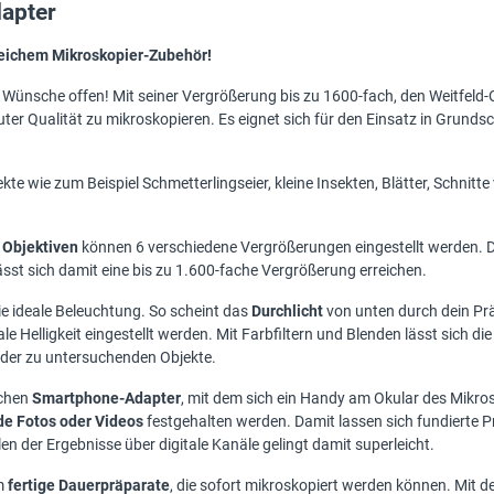
apter
ichem Mikroskopier-Zubehör!
 Wünsche offen! Mit seiner Vergrößerung bis zu 1600-fach, den Weitfeld-O
uter Qualität zu mikroskopieren. Es eignet sich für den Einsatz in Grund
 wie zum Beispiel Schmetterlingseier, kleine Insekten, Blätter, Schnitte
 Objektiven
können 6 verschiedene Vergrößerungen eingestellt werden. Di
st sich damit eine bis zu 1.600-fache Vergrößerung erreichen.
ie ideale Beleuchtung. So scheint das
Durchlicht
von unten durch dein Pr
e Helligkeit eingestellt werden. Mit Farbfiltern und Blenden lässt sich d
 der zu untersuchenden Objekte.
schen
Smartphone-Adapter
, mit dem sich ein Handy am Okular des Mikros
e Fotos oder Videos
festgehalten werden. Damit lassen sich fundierte Pr
en der Ergebnisse über digitale Kanäle gelingt damit superleicht.
em
fertige Dauerpräparate
, die sofort mikroskopiert werden können. Mit 