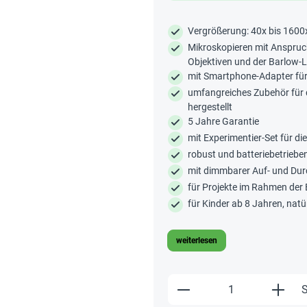
Vergrößerung: 40x bis 1600
Mikroskopieren mit Anspruch
Objektiven und der Barlow-L
mit Smartphone-Adapter fü
umfangreiches Zubehör für d
hergestellt
5 Jahre Garantie
mit Experimentier-Set für di
robust und batteriebetriebe
mit dimmbarer Auf- und Dur
für Projekte im Rahmen der 
für Kinder ab 8 Jahren, natü
weiterlesen
Produkt Anzahl: Gi
S