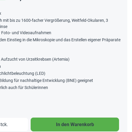
x
 mit bis zu 1600-facher Vergrößerung, Weitfeld-Okularen, 3
inse
r Foto- und Videoaufnahmen
en Einstieg in die Mikroskopie und das Erstellen eigener Präparate
e Aufzucht von Urzeitkrebsen (Artemia)
n
chlichtbeleuchtung (LED)
Bildung für nachhaltige Entwicklung (BNE) geeignet
rlich auch für Schülerinnen
b den gewünschten Wert ein oder benutze 
tck.
In den Warenkorb