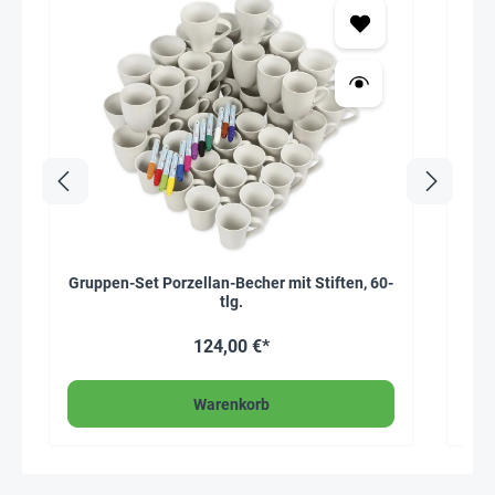
Gruppen-Set Porzellan-Becher mit Stiften, 60-
Gla
tlg.
124,00 €*
Warenkorb