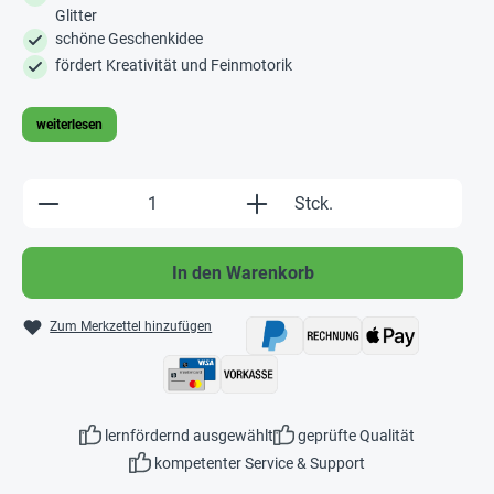
Glitter
schöne Geschenkidee
fördert Kreativität und Feinmotorik
weiterlesen
Produkt Anzahl: Gib den gewünschten Wert e
Stck.
In den Warenkorb
Zum Merkzettel hinzufügen
lernfördernd ausgewählt
geprüfte Qualität
kompetenter Service & Support