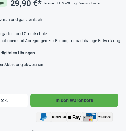
29,90 €*
age
Preise inkl. MwSt. zzgl. Versandkosten
z nah und ganz einfach
dergarten- und Grundschule
rmationen und Anregungen zur Bildung für nachhaltige Entwicklung
 digitalen Übungen
der Abbildung abweichen.
b den gewünschten Wert ein oder benutze 
tck.
In den Warenkorb