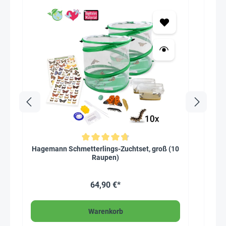
Durchschnittliche Bewertung von 4.8 von 5 Sternen
Durc
Hagemann Schmetterlings-Zuchtset, groß (10
Hag
Raupen)
64,90 €*
Warenkorb