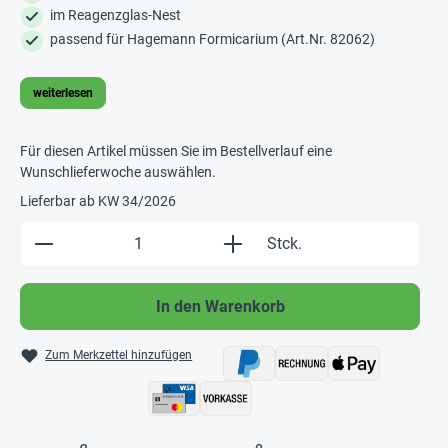
im Reagenzglas-Nest
passend für Hagemann Formicarium (Art.Nr. 82062)
weiterlesen
Für diesen Artikel müssen Sie im Bestellverlauf eine
Wunschlieferwoche auswählen.
Lieferbar ab KW 34/2026
Produkt Anzahl: Gib den gewünschten Wert e
Stck.
In den Warenkorb
Zum Merkzettel hinzufügen