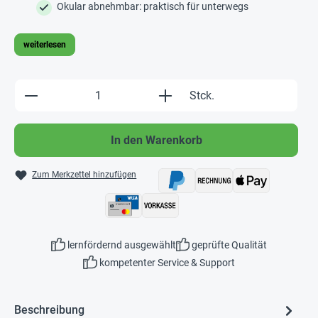
Okular abnehmbar: praktisch für unterwegs
weiterlesen
Produkt Anzahl: Gib den gewünschten Wert e
Stck.
In den Warenkorb
Zum Merkzettel hinzufügen
lernfördernd ausgewählt
geprüfte Qualität
kompetenter Service & Support
Beschreibung