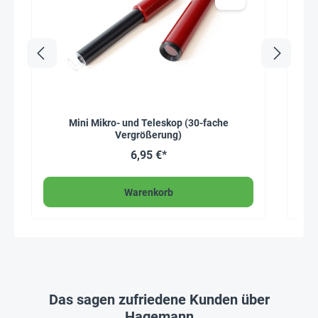
Mini Mikro- und Teleskop (30-fache
Ha
Vergrößerung)
6,95 €*
Warenkorb
Das sagen zufriedene Kunden über
Hagemann