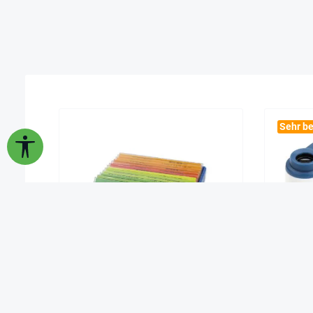
Sehr be
Werkzeugleiste anzeigen
Fertig-Präparate zum