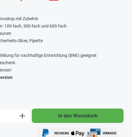
kroskop mit Zubehör
n: 100-fach, 300-fach und 600-fach
taunen
herheits-Slicer, Pipette
Bildung für nachhaltige Entwicklung (BNE) geeignet
geschenk
rinnen!
ersion
b den gewünschten Wert ein oder benutze 
In den Warenkorb