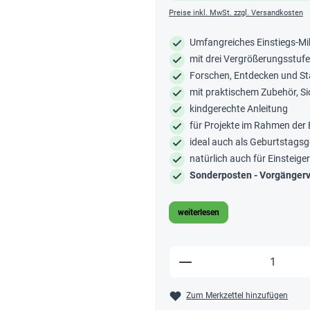
Preise inkl. MwSt. zzgl. Versandkosten
Umfangreiches Einstiegs-Mi
mit drei Vergrößerungsstufe
Forschen, Entdecken und S
mit praktischem Zubehör, Sic
kindgerechte Anleitung
für Projekte im Rahmen der 
ideal auch als Geburtstags
natürlich auch für Einsteige
Sonderposten - Vorgängerv
weiterlesen
Produkt Anzahl: Gi
Zum Merkzettel hinzufügen