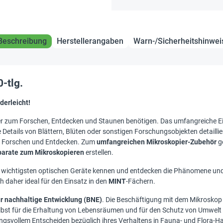
Beschreibung
Herstellerangaben
Warn-/Sicherheitshinwei
-tlg.
derleicht!
inder zum Forschen, Entdecken und Staunen benötigen. Das umfangreiche E
etails von Blättern, Blüten oder sonstigen Forschungsobjekten detailliert
im Forschen und Entdecken. Zum
umfangreichen Mikroskopier-Zubehör
g
parate zum Mikroskopieren
erstellen.
der wichtigsten optischen Geräte kennen und entdecken die Phänomene un
h daher ideal für den Einsatz in den
MINT
-Fächern.
ür nachhaltige Entwicklung (BNE)
. Die Beschäftigung mit dem Mikrosko
 selbst für die Erhaltung von Lebensräumen und für den Schutz von Umwel
svollem Entscheiden bezüglich ihres Verhaltens in Fauna- und Flora-Ha