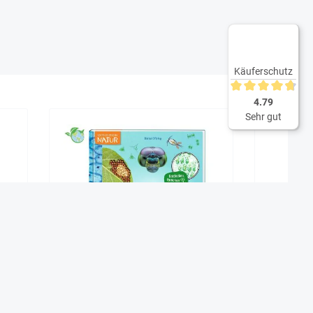
Käuferschutz
Durchschnittliche 
4.79
Sehr gut
Das Mikroskop - Der große Einstieg
K