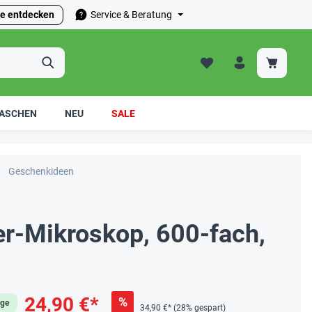
e entdecken
Service & Beratung
ASCHEN
NEU
SALE
Geschenkideen
er-Mikroskop, 600-fach,
24,90 €*
%
age
34,90 €*
(28% gespart)