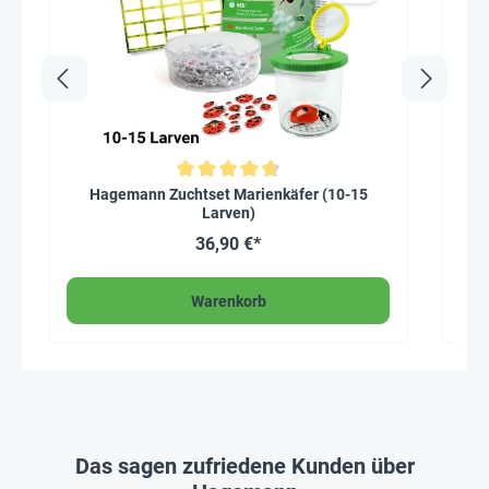
Auf
Durchschnittliche Bewertung von 4.7 von 5 Sternen
Hagemann Zuchtset Marienkäfer (10-15
Larven)
36,90 €*
Warenkorb
Das sagen zufriedene Kunden über