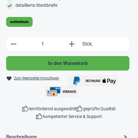
detaillierte Steckbriefe
weiterlesen
Produkt Anzahl: Gib den gewünschten Wert e
Stck.
In den Warenkorb
Zum Merkzettel hinzufügen
lernfördernd ausgewählt
geprüfte Qualität
kompetenter Service & Support
Beschreibung