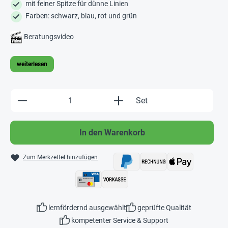
mit feiner Spitze für dünne Linien
Farben: schwarz, blau, rot und grün
Beratungsvideo
weiterlesen
Produkt Anzahl: Gib den gewünschten Wert e
Set
In den Warenkorb
Zum Merkzettel hinzufügen
lernfördernd ausgewählt
geprüfte Qualität
kompetenter Service & Support