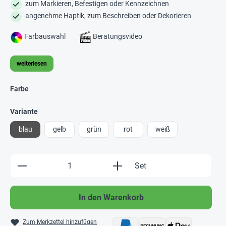
zum Markieren, Befestigen oder Kennzeichnen
angenehme Haptik, zum Beschreiben oder Dekorieren
Farbauswahl
Beratungsvideo
weiterlesen
Farbe
Variante
blau
gelb
grün
rot
weiß
Produkt Anzahl: Gib den gewünschten Wert e
Set
In den Warenkorb
Zum Merkzettel hinzufügen