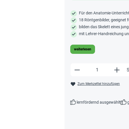
Für den Anatomie-Unterricht
18 Röntgenbilder, geeignet 
bilden das Skelett eines ju
mit Lehrer-Handreichung u
weiterlesen
Produkt Anzahl: Gi
S
Zum Merkzettel hinzufügen
lernfördernd ausgewählt
g