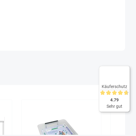
Käuferschutz
Durchschnittliche 
4.79
Sehr gut