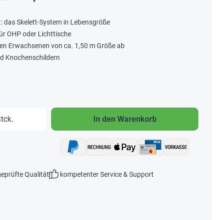
: das Skelett-System in Lebensgröße
für OHP oder Lichttische
ngen Erwachsenen von ca. 1,50 m Größe ab
nd Knochenschildern
b den gewünschten Wert ein oder benutze 
tck.
In den Warenkorb
eprüfte Qualität
kompetenter Service & Support