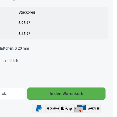
Stückpreis
3,95 €*
3,45 €*
Plättchen, ø 20 mm
n erhältlich
b den gewünschten Wert ein oder benutze 
tck.
In den Warenkorb