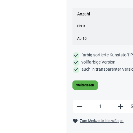
Anzahl
Bis
9
Ab
10
farbig sortierte Kunststoff 
vollfarbige Version
auch in transparenter Versio
weiterlesen
Produkt Anzahl: Gi
S
Zum Merkzettel hinzufügen