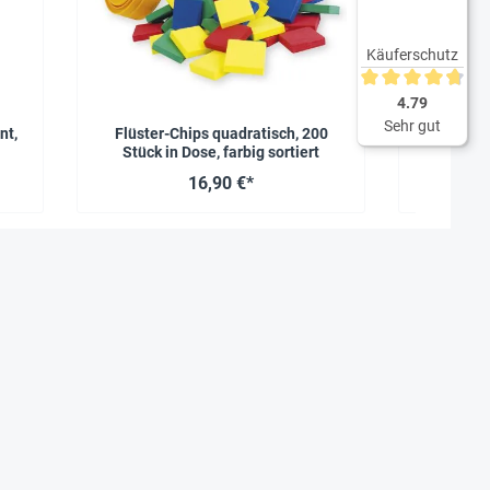
Käuferschutz
Durchschnittliche 
4.79
Sehr gut
nt,
Flüster-Chips quadratisch, 200
Muschel-Se
Stück in Dose, farbig sortiert
16,90 €*