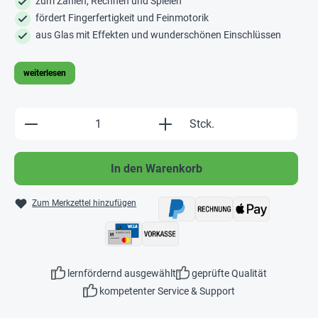
zum Zählen, Rechnen und Spielen
fördert Fingerfertigkeit und Feinmotorik
aus Glas mit Effekten und wunderschönen Einschlüssen
weiterlesen
Produkt Anzahl: Gib den gewünschten Wert e
Stck.
In den Warenkorb
Zum Merkzettel hinzufügen
lernfördernd ausgewählt
geprüfte Qualität
kompetenter Service & Support