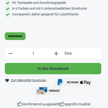
für Tastspiele und Zuordnungsspiele
in 6 Farben und mit 6 unterschiedlichen Strukturen
transparent, daher geeignet für Leuchttische
weiterlesen
Produkt Anzahl: Gib den gewünschten Wert e
Stck.
In den Warenkorb
Zum Merkzettel hinzufügen
lernfördernd ausgewählt
geprüfte Qualität