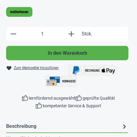
weiterlesen
Produkt Anzahl: Gib den gewünschten Wert e
Stck.
In den Warenkorb
Zum Merkzettel hinzufügen
lernfördernd ausgewählt
geprüfte Qualität
kompetenter Service & Support
Beschreibung