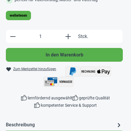
weiterlesen
Produkt Anzahl: Gib den gewünschten Wert e
Stck.
In den Warenkorb
Zum Merkzettel hinzufügen
lernfördernd ausgewählt
geprüfte Qualität
kompetenter Service & Support
Beschreibung