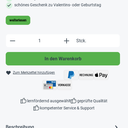
schönes Geschenk zu Valentins- oder Geburtstag
weiterlesen
Produkt Anzahl: Gib den gewünschten Wert e
Stck.
In den Warenkorb
Zum Merkzettel hinzufügen
lernfördernd ausgewählt
geprüfte Qualität
kompetenter Service & Support
Beschreibung