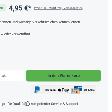
4,95 €*
age
Preise inkl. MwSt. zzgl. Versandkosten
benennen und wichtige Verkehrszeichen kennen lernen
, wieder verwendbar
b den gewünschten Wert ein oder benutze 
tck.
In den Warenkorb
eprüfte Qualität
kompetenter Service & Support