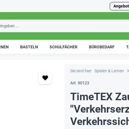
Angebot
RNEN
BASTELN
SCHULFÄCHER
BÜROBEDARF
T
Sie sind hier:
Spielen & Lernen
Art. 90123
TimeTEX Zau
"Verkehrserz
Verkehrssic