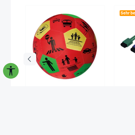
Sehr be
Werkzeugleiste anzeigen
Lernspiel-Ball "Pello" - Verkehrs-
Folie
Erziehung
19,90 €*