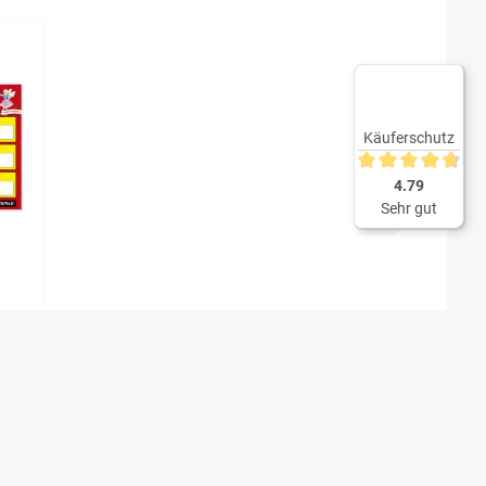
Käuferschutz
Durchschnittliche 
4.79
Sehr gut
ik"