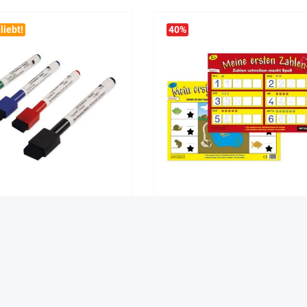
liebt!
40
%
nstift Non Permanent mit
TimeTEX Zaubertafel "Mathemat
Filzwischer + Magnet
Mein erstes Rechenspiel
2,95 €*
1,45 €*
4,95 €*
Ab