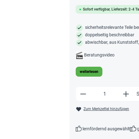
Sofort verfügbar, Lieferzeit: 2-4 T
sicherheitsrelevante Teile 
doppelseitig beschreibbar
abwischbar, aus Kunststoff
Beratungsvideo
weiterlesen
Produkt Anzahl: Gi
S
Zum Merkzettel hinzufügen
lernfördernd ausgewählt
g