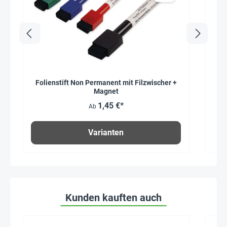
Folienstift Non Permanent mit Filzwischer +
Set
Magnet
1,45 €*
Ab
Varianten
Kunden kauften auch