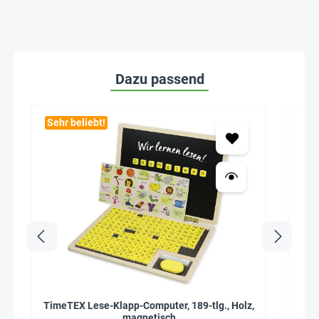
Dazu passend
Sehr beliebt!
Seh
TimeTEX Lese-Klapp-Computer, 189-tlg., Holz,
Mat
magnetisch