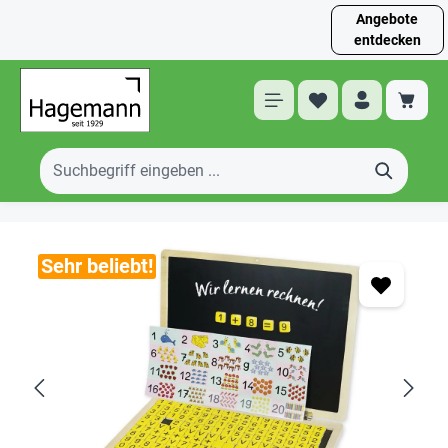
Angebote
entdecken
Sehr beliebt!