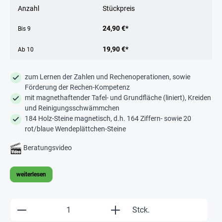
Anzahl
Stückpreis
24,90 €*
Bis
9
19,90 €*
Ab
10
zum Lernen der Zahlen und Rechenoperationen, sowie
Förderung der Rechen-Kompetenz
mit magnethaftender Tafel- und Grundfläche (liniert), Kreiden
und Reinigungsschwämmchen
184 Holz-Steine magnetisch, d.h. 164 Ziffern- sowie 20
rot/blaue Wendeplättchen-Steine
Beratungsvideo
weiterlesen
Produkt Anzahl: Gib den gewünschten Wert e
Stck.