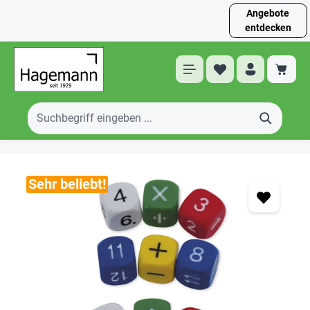
Angebote
entdecken
Sehr beliebt!