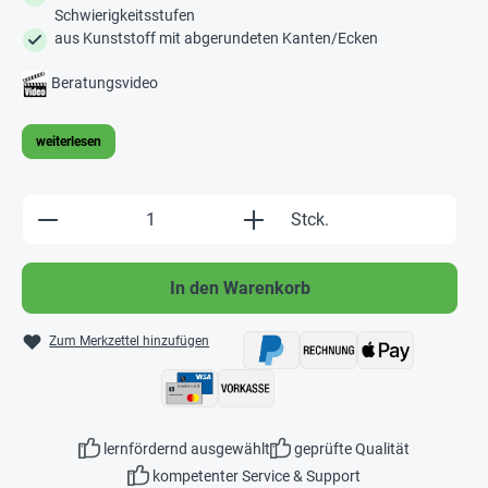
Schwierigkeitsstufen
aus Kunststoff mit abgerundeten Kanten/Ecken
Beratungsvideo
weiterlesen
Produkt Anzahl: Gib den gewünschten Wert e
Stck.
In den Warenkorb
Zum Merkzettel hinzufügen
lernfördernd ausgewählt
geprüfte Qualität
kompetenter Service & Support