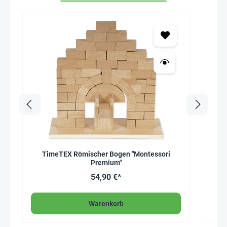
Seh
TimeTEX Römischer Bogen "Montessori
Satz
Premium"
54,90 €*
Warenkorb