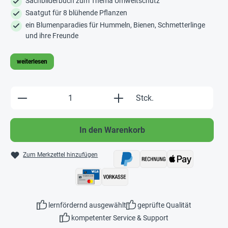
Sachbilderbuch zum Thema Umweltschutz
Saatgut für 8 blühende Pflanzen
ein Blumenparadies für Hummeln, Bienen, Schmetterlinge
und ihre Freunde
weiterlesen
Produkt Anzahl: Gib den gewünschten Wert e
Stck.
In den Warenkorb
Zum Merkzettel hinzufügen
lernfördernd ausgewählt
geprüfte Qualität
kompetenter Service & Support