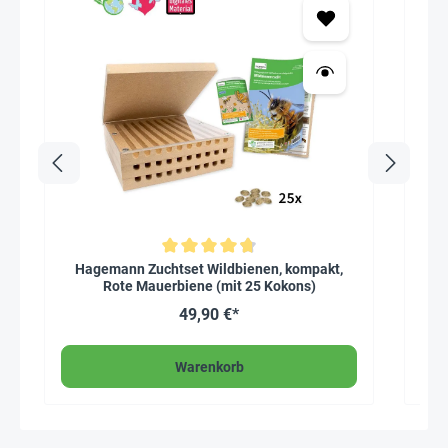
Durchschnittliche Bewertung von 4.8 von 5 Sternen
Durc
Hagemann Zuchtset Wildbienen, kompakt,
Hag
Rote Mauerbiene (mit 25 Kokons)
49,90 €*
Warenkorb