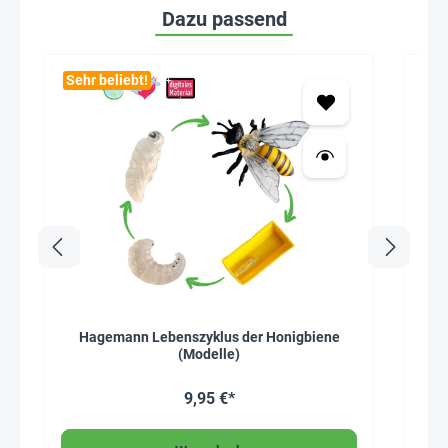
Dazu passend
Sehr beliebt!
Hagemann Lebenszyklus der Honigbiene
Ha
(Modelle)
9,95 €*