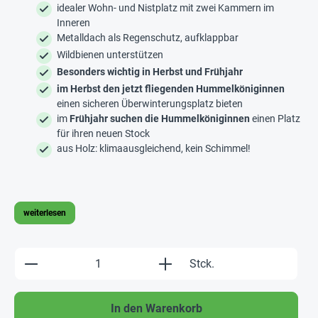
idealer Wohn- und Nistplatz mit zwei Kammern im
Inneren
Metalldach als Regenschutz, aufklappbar
Wildbienen unterstützen
Besonders wichtig in Herbst und Frühjahr
im Herbst den jetzt fliegenden Hummelköniginnen
einen sicheren Überwinterungsplatz bieten
im
Frühjahr suchen die Hummelköniginnen
einen Platz
für ihren neuen Stock
aus Holz: klimaausgleichend, kein Schimmel!
weiterlesen
Produkt Anzahl: Gib den gewünschten Wert e
Stck.
In den Warenkorb