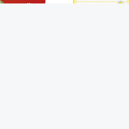
K Schulranzen "Vorschule",
Prima-Colori Schreibübungs
8-tlg. im Koffer
Whiteboard, magnethaftend
55,00 €*
6,95 €*
Das sagen zufriedene Kunden über Hagemann