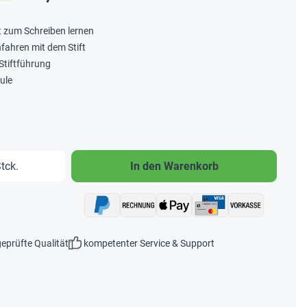
 zum Schreiben lernen
fahren mit dem Stift
Stiftführung
ule
b den gewünschten Wert ein oder benutze 
tck.
In den Warenkorb
eprüfte Qualität
kompetenter Service & Support