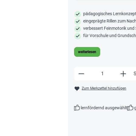
pädagogisches Lernkonzept
eingeprägte Rillen zum Nach
verbessert Feinmotorik und 
für Vorschule und Grundsch
weiterlesen
Produkt Anzahl: Gi
S
Zum Merkzettel hinzufügen
lernfördernd ausgewählt
g