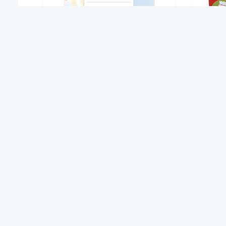
Prima-Colori Schreibheft SH1a
miniLÜ
1,89 €*
Ab