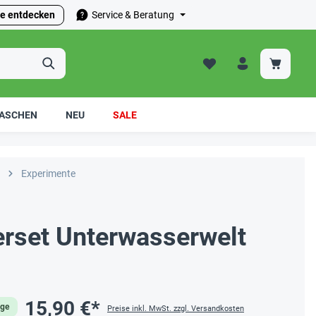
e entdecken
Service & Beratung
ASCHEN
NEU
SALE
Experimente
erset Unterwasserwelt
15,90 €*
age
Preise inkl. MwSt. zzgl. Versandkosten