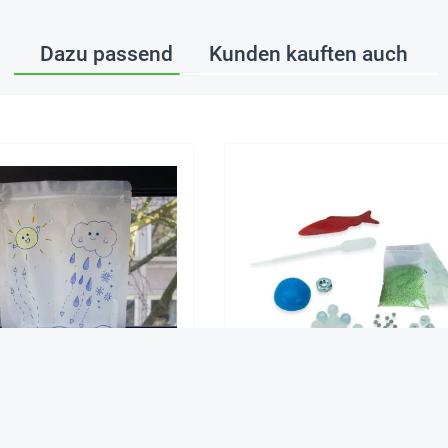
Dazu passend
Kunden kauften auch
rkreislauf-Experimentier-
Hagemann Experimentier-Se
Modelle, 24 St.
Faszinierende