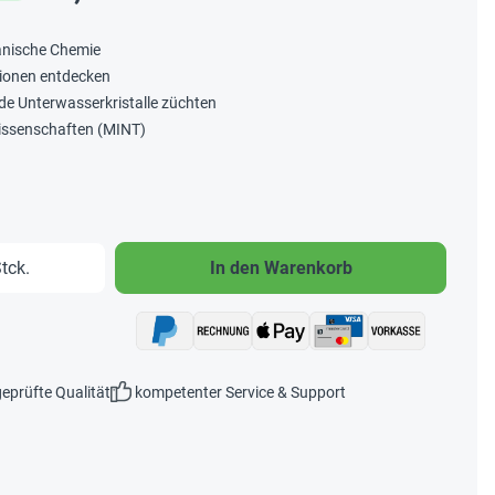
ganische Chemie
tionen entdecken
nde Unterwasserkristalle züchten
wissenschaften (MINT)
b den gewünschten Wert ein oder benutze 
tck.
In den Warenkorb
eprüfte Qualität
kompetenter Service & Support