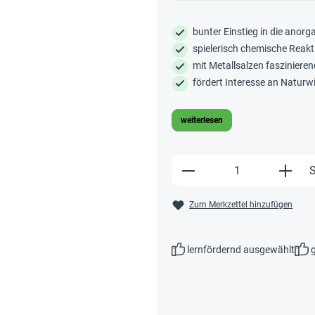
bunter Einstieg in die anor
spielerisch chemische Reak
mit Metallsalzen fasziniere
fördert Interesse an Natur
weiterlesen
Produkt Anzahl: Gi
S
Zum Merkzettel hinzufügen
lernfördernd ausgewählt
g