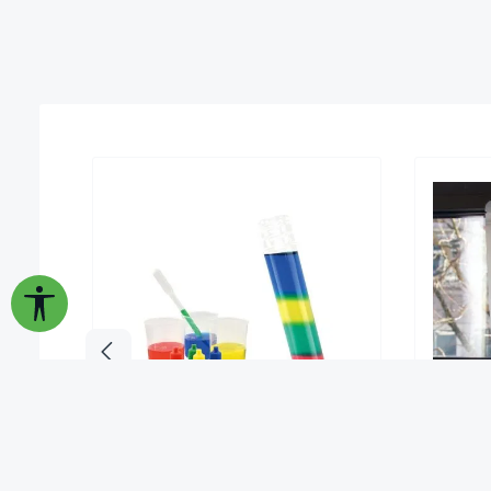
Werkzeugleiste anzeigen
Experimentierset Regenbogenlabor
Wasse